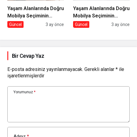
Yaşam Alanlarında Doğru
Yaşam Alanlarında Doğru
Mobilya Seçiminin
Mobilya Seçiminin
İncelikleri
Önemi
Güncel
3 ay önce
Güncel
3 ay önce
Bir Cevap Yaz
E-posta adresiniz yayınlanmayacak.
Gerekli alanlar
*
ile
işaretlenmişlerdir
Yorumunuz
*
Adınız
*