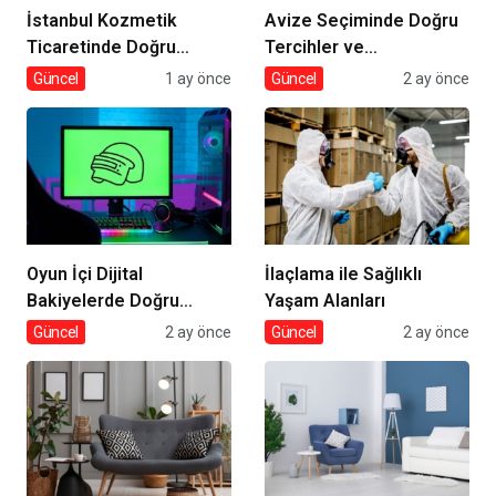
İstanbul Kozmetik
Avize Seçiminde Doğru
Ticaretinde Doğru
Tercihler ve
Tedarik
Dekorasyona Etkisi
Güncel
1 ay önce
Güncel
2 ay önce
Oyun İçi Dijital
İlaçlama ile Sağlıklı
Bakiyelerde Doğru
Yaşam Alanları
Tercihler
Güncel
2 ay önce
Güncel
2 ay önce