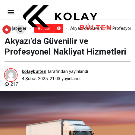
Malta’da Dil Eğitimi: Fırsatlar ve
Avantajlar
Paylaş
Yorum Yap
Haberler
Akyazı’da Güvenilir ve Profesyonel
Güncel
Akyazı’da Güvenilir ve
Profesyonel Nakliyat Hizmetleri
kolaybulten
tarafından yayınlandı
4 Şubat 2025, 21:03
yayınlandı
217