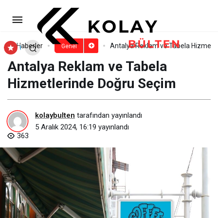
Güvenlik ve Estetiği Bir Araya
Getiren Jiletli Teller
Paylaş
Yorum Yap
Haberler
Antalya Reklam ve Tabela Hizmetl
Genel
Antalya Reklam ve Tabela
Hizmetlerinde Doğru Seçim
kolaybulten
tarafından yayınlandı
5 Aralık 2024, 16:19
yayınlandı
363