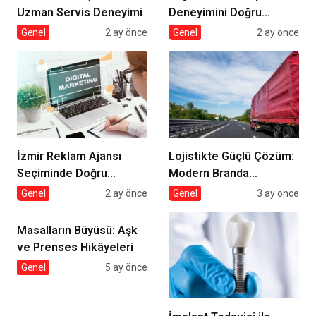
Uzman Servis Deneyimi
Deneyimini Doğru
Seçmek
Genel
2 ay önce
Genel
2 ay önce
İzmir Reklam Ajansı
Lojistikte Güçlü Çözüm:
Seçiminde Doğru
Modern Branda
Strateji
Sistemleri
Genel
2 ay önce
Genel
3 ay önce
Masalların Büyüsü: Aşk
ve Prenses Hikâyeleri
Genel
5 ay önce