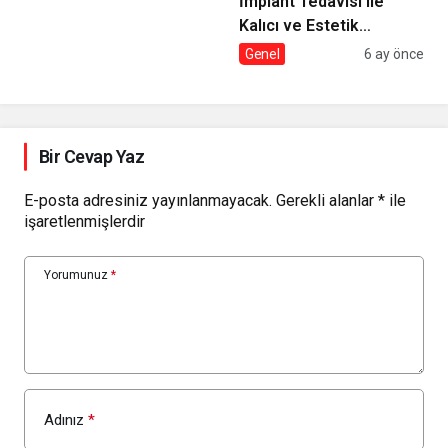
İmplant Tedavisi ile
Kalıcı ve Estetik
Çözümler
Genel
6 ay önce
Bir Cevap Yaz
E-posta adresiniz yayınlanmayacak.
Gerekli alanlar
*
ile
işaretlenmişlerdir
Yorumunuz
*
Adınız
*