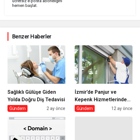
ücretsiz e-posta aboneliğini
hemen başlat.
Benzer Haberler
Sağlıklı Gülüşe Giden
İzmir’de Panjur ve
Yolda Doğru Diş Tedavisi
Kepenk Hizmetlerinde
Umut Panjur Farkı
Gündem
2 ay önce
Gündem
12 ay önce