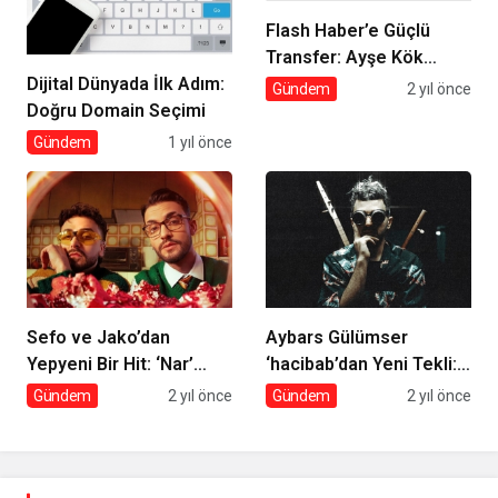
Flash Haber’e Güçlü
Transfer: Ayşe Kök
Dijital Dünyada İlk Adım:
Haber Programları İçerik
Gündem
2 yıl önce
Doğru Domain Seçimi
Direktörü Oldu!
Gündem
1 yıl önce
Sefo ve Jako’dan
Aybars Gülümser
Yepyeni Bir Hit: ‘Nar’
‘hacibab’dan Yeni Tekli:
Yayında!
‘Anarya’
Gündem
2 yıl önce
Gündem
2 yıl önce