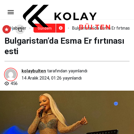
Çok Yakında Disney+’ta
İzleyicilerle Buluşacak Burak Deniz ve
Paylaş
Yorum Yap
Haberler
Bulgaristan’da Esma Er fırtınası e
Gündem
Bulgaristan’da Esma Er fırtınası
Öykü Karayel’in Başrollerini Paylaştığı
esti
Orijinal Film ‘Umami’den Yeni Kareler
kolaybulten
tarafından yayınlandı
Yayınlandı!
14 Aralık 2024, 01:26
yayınlandı
456