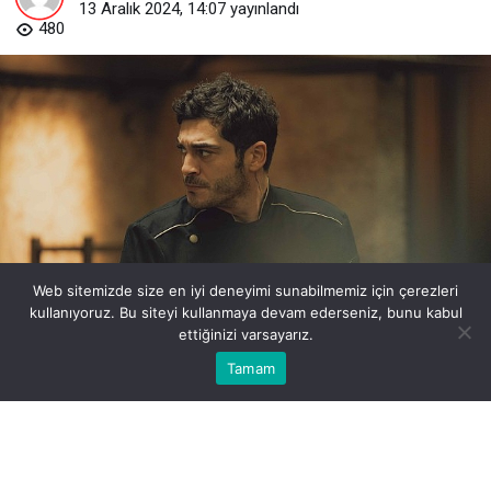
13 Aralık 2024, 14:07
yayınlandı
480
cok-yakinda-disneyta-izleyicilerle-bulusacak-burak-deniz-ve-oyku-
Web sitemizde size en iyi deneyimi sunabilmemiz için çerezleri
karayelin-basrollerini-paylastigi-orijinal-film-umamiden-yeni-
kullanıyoruz. Bu siteyi kullanmaya devam ederseniz, bunu kabul
kareler-yayinlandi.jpg
ettiğinizi varsayarız.
Bu web sitesinde en iyi deneyimi yaşamanızı sağlamak için
Tamam
Anasayfa
Akış
Eczaneler
Trafik
Kabul
çerezler kullanılmaktadır.
BEĞEN
PAYLAŞ