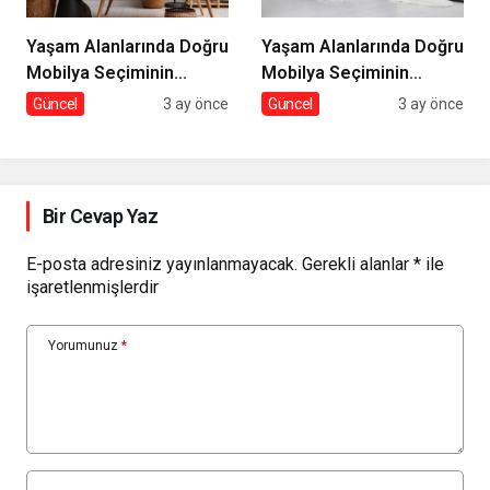
Yaşam Alanlarında Doğru
Yaşam Alanlarında Doğru
Mobilya Seçiminin
Mobilya Seçiminin
İncelikleri
Önemi
Güncel
3 ay önce
Güncel
3 ay önce
Bir Cevap Yaz
E-posta adresiniz yayınlanmayacak.
Gerekli alanlar
*
ile
işaretlenmişlerdir
Yorumunuz
*