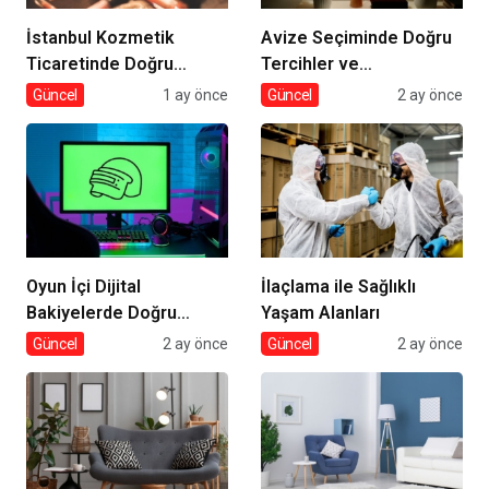
İstanbul Kozmetik
Avize Seçiminde Doğru
Ticaretinde Doğru
Tercihler ve
Tedarik
Dekorasyona Etkisi
Güncel
1 ay önce
Güncel
2 ay önce
Oyun İçi Dijital
İlaçlama ile Sağlıklı
Bakiyelerde Doğru
Yaşam Alanları
Tercihler
Güncel
2 ay önce
Güncel
2 ay önce