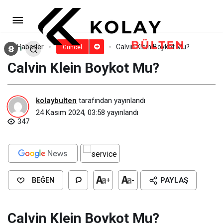
Apple Boykot Mu?
Paylaş
Yorum Yap
Haberler
Calvin Klein Boykot Mu?
Güncel
Calvin Klein Boykot Mu?
kolaybulten
tarafından yayınlandı
24 Kasım 2024, 03:58
yayınlandı
347
BEĞEN
+
-
PAYLAŞ
Calvin Klein Boykot Mu?