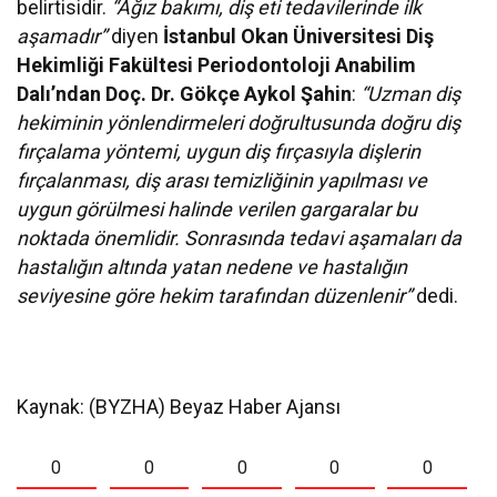
belirtisidir.
“Ağız bakımı, diş eti tedavilerinde ilk
aşamadır”
diyen
İstanbul Okan Üniversitesi Diş
Hekimliği Fakültesi
Periodontoloji Anabilim
Dalı’ndan
Doç. Dr. Gökçe Aykol Şahin
:
“Uzman diş
hekiminin yönlendirmeleri doğrultusunda doğru diş
fırçalama yöntemi, uygun diş fırçasıyla dişlerin
fırçalanması, diş arası temizliğinin yapılması ve
uygun görülmesi halinde verilen gargaralar bu
noktada önemlidir. Sonrasında tedavi aşamaları da
hastalığın altında yatan nedene ve hastalığın
seviyesine göre hekim tarafından düzenlenir”
dedi.
Kaynak: (BYZHA) Beyaz Haber Ajansı
0
0
0
0
0