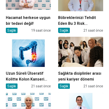
Hacamat herkese uygun
Böbreklerinizi Tehdit
bir tedavi değil!
Eden Bu 3 Risk
Faktörüne Dikkat!
Sağlık
19 saat önce
Sağlık
21 saat önce
Uzun Süreli Ülseratif
Sağlıkta disiplinler arası
Kolitte Kolon Kanseri
yeni kariyer dönemi
Riski Artıyor mu?
Sağlık
21 saat önce
Sağlık
21 saat önce