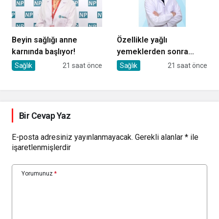
Beyin sağlığı anne
Özellikle yağlı
karnında başlıyor!
yemeklerden sonra
başlıyorsa, gecikmeyin
Sağlık
21 saat önce
Sağlık
21 saat önce
Bir Cevap Yaz
E-posta adresiniz yayınlanmayacak.
Gerekli alanlar
*
ile
işaretlenmişlerdir
Yorumunuz
*