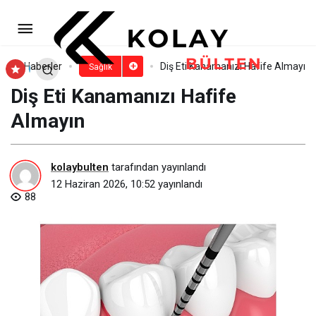
Mobil Diş Klinikleri Kırsal
Mahallelerde Hizmete Başladı
Paylaş
Yorum Yap
Haberler
Diş Eti Kanamanızı Hafife Almayın
Sağlık
Diş Eti Kanamanızı Hafife
Almayın
kolaybulten
tarafından yayınlandı
12 Haziran 2026, 10:52
yayınlandı
88