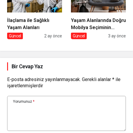
İlaçlama ile Sağlıklı
Yaşam Alanlarında Doğru
Yaşam Alanları
Mobilya Seçiminin
İncelikleri
Güncel
2 ay önce
Güncel
3 ay önce
Bir Cevap Yaz
E-posta adresiniz yayınlanmayacak.
Gerekli alanlar
*
ile
işaretlenmişlerdir
Yorumunuz
*