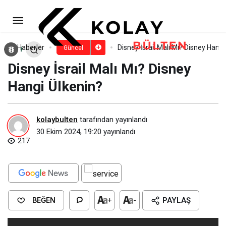
Frito-Lay İsrail Malı Mı? Frito-
Lay Hangi Ülkenin?
Paylaş
Yorum Yap
Haberler
Disney İsrail Malı Mı? Disney Hangi
Güncel
Disney İsrail Malı Mı? Disney
Hangi Ülkenin?
kolaybulten
tarafından yayınlandı
30 Ekim 2024, 19:20
yayınlandı
217
BEĞEN
+
-
PAYLAŞ