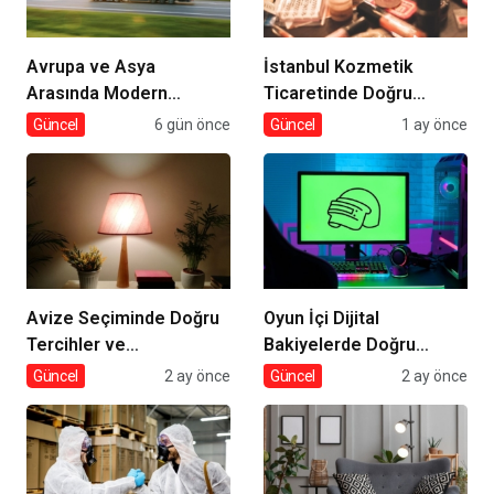
Avrupa ve Asya
İstanbul Kozmetik
Arasında Modern
Ticaretinde Doğru
Lojistik Çözümleri
Tedarik
Güncel
6 gün önce
Güncel
1 ay önce
Avize Seçiminde Doğru
Oyun İçi Dijital
Tercihler ve
Bakiyelerde Doğru
Dekorasyona Etkisi
Tercihler
Güncel
2 ay önce
Güncel
2 ay önce