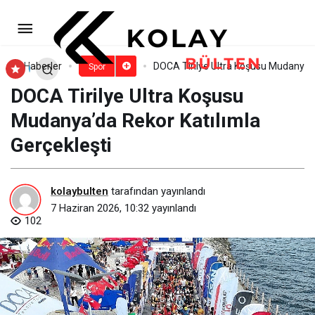
Bengisu Avcı’dan UFI Avrupa
Konferansı’nda ilham veren yolculuk
Paylaş
Yorum Yap
Haberler
DOCA Tirilye Ultra Koşusu Mudanya’d
Spor
DOCA Tirilye Ultra Koşusu
Mudanya’da Rekor Katılımla
Gerçekleşti
kolaybulten
tarafından yayınlandı
7 Haziran 2026, 10:32
yayınlandı
102