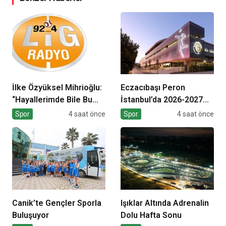
İlke Özyüksel Mihrioğlu:
Eczacıbaşı Peron
“Hayallerimde Bile Bu
İstanbul’da 2026-2027
Kadar Mükemmel
sezonu kombine genel
Spor
4 saat önce
Spor
4 saat önce
Değildi”
satış dönemi başladı
Canik’te Gençler Sporla
Işıklar Altında Adrenalin
Buluşuyor
Dolu Hafta Sonu