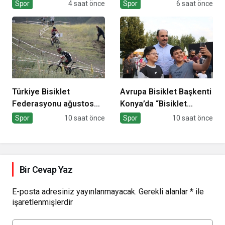
Spor
4 saat önce
Spor
6 saat önce
Türkiye Bisiklet
Avrupa Bisiklet Başkenti
Federasyonu ağustos
Konya’da “Bisiklet
ayı takvimi
Festivali” Heyecanı
Spor
10 saat önce
Spor
10 saat önce
Sona Erdi
Bir Cevap Yaz
E-posta adresiniz yayınlanmayacak.
Gerekli alanlar
*
ile
işaretlenmişlerdir