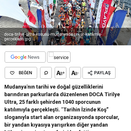
doca-tirilye-ultra-kosusu-mudanyada-rekor-katilimla-
gerceklesti.jpg
BEĞEN
+
-
PAYLAŞ
Mudanya
’
nın tarihi ve doğal güzelliklerini
barındıran parkurlarda düzenlenen DOCA Tirilye
Ultra, 25 farklı şehirden 1040 sporcunun
katılımıyla gerçekleşti.
“
Tarihin İzinde Koş”
sloganıyla start alan organizasyonda sporcular,
bir yandan kıyasıya yarışırken diğer yandan