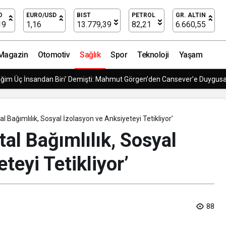
unabiliyor, hatta…
O
EURO/USD
BIST
PETROL
GR. ALTIN
19
1,16
13.779,39
82,21
6.660,55
Magazin
Otomotiv
Sağlık
Spor
Teknoloji
Yaşam
 Modern Lojistik Çözümleri
ital Bağımlılık, Sosyal İzolasyon ve Anksiyeteyi Tetikliyor’
ital Bağımlılık, Sosyal
teyi Tetikliyor’
88