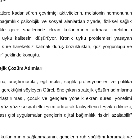
tlere kadar süren çevrimiçi aktivitelerin, melatonin hormonunun
 bağımlılık psikolojik ve sosyal alanlardan ziyade, fiziksel sağlık
kle gece saatlerinde ekran kullanımının artması, melatonin
 uyku kalitesini düşürüyor. Kronik uyku problemleri yaşayan
n süre hareketsiz kalmak duruş bozuklukları, göz yorgunluğu ve
or” şeklinde konuştu.
atejik Çözüm Adımları
 araştırmacılar, eğitimciler, sağlık profesyonelleri ve politika
i gerektiğini söyleyen Gürel, öne çıkan stratejik çözüm adımlarına
gınlaştırılması, çocuk ve gençlere yönelik ekran süresi yönetimi
si, yüz yüze sosyal etkileşimi artıracak faaliyetlerin teşvik edilmesi,
ası gibi uygulamalar gençlerin dijital bağımlılık riskini azaltabilir”
geli kullanımının sağlanmasının, gençlerin ruh sağlığını korumak ve