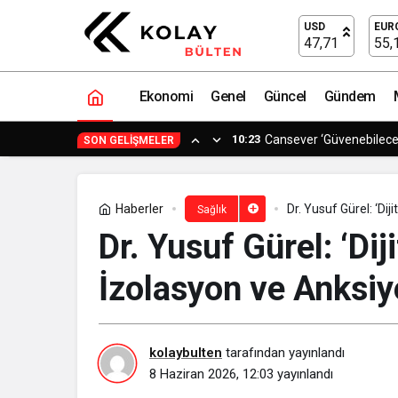
Erken yakalandığında görme kaybı kor
USD
EUR
47,71
55,
Ekonomi
Genel
Güncel
Gündem
0:11
Avrupa ve Asya Arasında
SON GELIŞMELER
Haberler
Dr. Yusuf Gürel: ‘Dij
Sağlık
Dr. Yusuf Gürel: ‘Dij
İzolasyon ve Anksiye
kolaybulten
tarafından yayınlandı
8 Haziran 2026, 12:03
yayınlandı