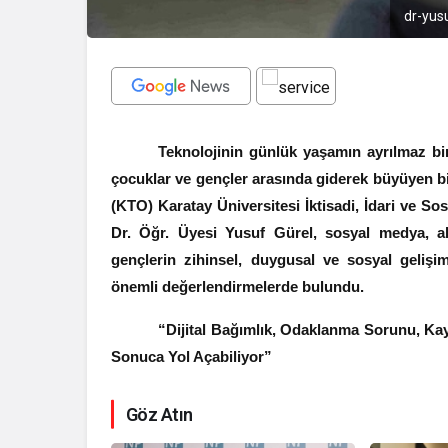
dr-yusu
Teknolojinin günlük yaşamın ayrılmaz bir p
çocuklar ve gençler arasında giderek büyüyen bi
(KTO) Karatay Üniversitesi İktisadi, İdari ve S
Dr. Öğr. Üyesi Yusuf Gürel, sosyal medya, akı
gençlerin zihinsel, duygusal ve sosyal gelişi
önemli değerlendirmelerde bulundu.
“Dijital Bağımlık, Odaklanma Sorunu, K
Sonuca Yol Açabiliyor”
Göz Atın