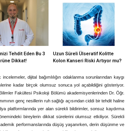
nizi Tehdit Eden Bu 3
Uzun Süreli Ülseratif Kolitte
rüne Dikkat!
Kolon Kanseri Riski Artıyor mu?
 incelemeler, dijital bağımlılığın odaklanma sorunlarından kaygı
erine kadar birçok olumsuz sonuca yol açabildiğini gösteriyor.
 Bilimler Fakültesi Psikoloji Bölümü akademisyenlerinden Dr. Öğr.
lanımının genç nesillerin ruh sağlığı açısından ciddi bir tehdit haline
dya platformlarında yer alan sürekli bildirimler, sonsuz kaydırma
 dönemindeki bireylerin dikkat sürelerini olumsuz etkiliyor. Sürekli
 akademik performanslarında düşüş yaşanırken, derin düşünme ve