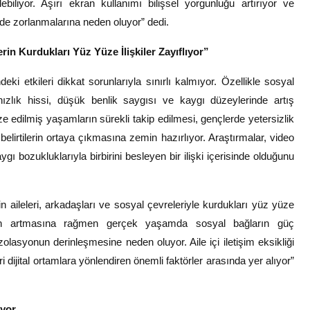
iliyor. Aşırı ekran kullanımı bilişsel yorgunluğu artırıyor ve
de zorlanmalarına neden oluyor” dedi.
rin Kurdukları Yüz Yüze İlişkiler Zayıflıyor”
ndeki etkileri dikkat sorunlarıyla sınırlı kalmıyor. Özellikle sosyal
ızlık hissi, düşük benlik saygısı ve kaygı düzeylerinde artış
e edilmiş yaşamların sürekli takip edilmesi, gençlerde yetersizlik
elirtilerin ortaya çıkmasına zemin hazırlıyor. Araştırmalar, video
aygı bozukluklarıyla birbirini besleyen bir ilişki içerisinde olduğunu
rin aileleri, arkadaşları ve sosyal çevreleriyle kurdukları yüz yüze
imlerin artmasına rağmen gerçek yaşamda sosyal bağların güç
olasyonun derinleşmesine neden oluyor. Aile içi iletişim eksikliği
dijital ortamlara yönlendiren önemli faktörler arasında yer alıyor”
iyor