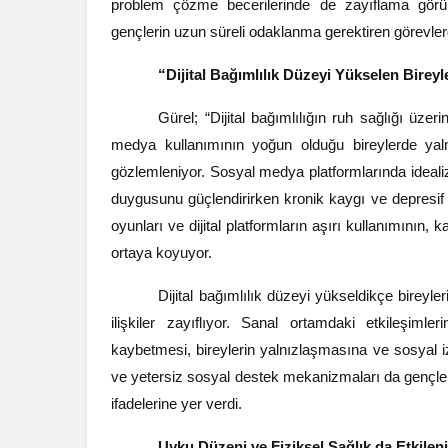
problem çözme becerilerinde de zayıflama görüleb
gençlerin uzun süreli odaklanma gerektiren görevler
“Dijital Bağımlılık Düzeyi Yükselen Bireyle
Gürel; “Dijital bağımlılığın ruh sağlığı üzeri
medya kullanımının yoğun olduğu bireylerde yaln
gözlemleniyor. Sosyal medya platformlarında idealiz
duygusunu güçlendirirken kronik kaygı ve depresif b
oyunları ve dijital platformların aşırı kullanımının, k
ortaya koyuyor.
Dijital bağımlılık düzeyi yükseldikçe bireyle
ilişkiler zayıflıyor. Sanal ortamdaki etkileş
kaybetmesi, bireylerin yalnızlaşmasına ve sosyal iz
ve yetersiz sosyal destek mekanizmaları da gençleri 
ifadelerine yer verdi.
Uyku Düzeni ve Fiziksel Sağlık da Etkilen