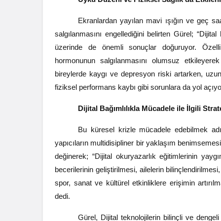
Ekranlardan yayılan mavi ışığın ve geç saa
salgılanmasını engellediğini belirten Gürel; “Dijital
üzerinde de önemli sonuçlar doğuruyor. Özelli
hormonunun salgılanmasını olumsuz etkileyerek
bireylerde kaygı ve depresyon riski artarken, uzu
fiziksel performans kaybı gibi sorunlara da yol açıy
Dijital Bağımlılıkla Mücadele ile İlgili Str
Bu küresel krizle mücadele edebilmek adına,
yapıcıların multidisipliner bir yaklaşım benimsemes
değinerek; “Dijital okuryazarlık eğitimlerinin yay
becerilerinin geliştirilmesi, ailelerin bilinçlendirilme
spor, sanat ve kültürel etkinliklere erişimin artırılm
dedi.
Gürel, Dijital teknolojilerin bilinçli ve den