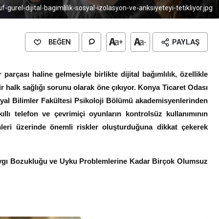
f-gurel-dijital-bagimlilik-sosyal-izolasyon-ve-anksiyeteyi-tetikliyor.jpg
BEĞEN
+
-
PAYLAŞ
arçası haline gelmesiyle birlikte dijital bağımlılık, özellikle
r halk sağlığı sorunu olarak öne çıkıyor. Konya Ticaret Odası
osyal Bilimler Fakültesi Psikoloji Bölümü akademisyenlerinden
llı telefon ve çevrimiçi oyunların kontrolsüz kullanımının
mleri üzerinde önemli riskler oluşturduğuna dikkat çekerek
aygı Bozukluğu ve Uyku Problemlerine Kadar Birçok Olumsuz