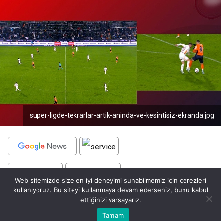
super-ligde-tekrarlar-artik-aninda-ve-kesintisiz-ekranda.jpg
BEĞEN
PAYLAŞ
Web sitemizde size en iyi deneyimi sunabilmemiz için çerezleri
kullanıyoruz. Bu siteyi kullanmaya devam ederseniz, bunu kabul
Türkiye’nin spor ekranı beIN SPORTS, Süper Lig’in
ettiğinizi varsayarız.
19. haftası itibarıyla futbol keyfini artıracak
Bu web sitesinde en iyi deneyimi yaşamanızı sağlamak için
Tamam
Anasayfa
Akış
Eczaneler
Trafik
Kabul
çerezler kullanılmaktadır.