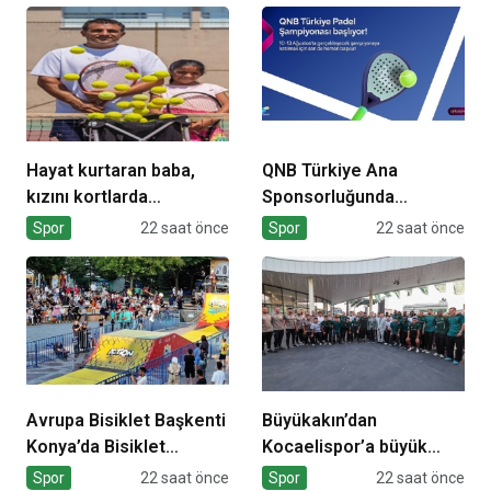
Hayat kurtaran baba,
QNB Türkiye Ana
kızını kortlarda
Sponsorluğunda
şampiyonluğa hazırlıyor
Türkiye’nin İlk Padel
Spor
22 saat önce
Spor
22 saat önce
Türkiye Şampiyonası
Başlıyor
Avrupa Bisiklet Başkenti
Büyükakın’dan
Konya’da Bisiklet
Kocaelispor’a büyük
Festivali Heyecanı
moral
Spor
22 saat önce
Spor
22 saat önce