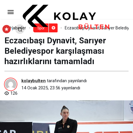
Süper Lig’de Tekrarlar Artık
Anında ve Kesintisiz Ekranda
Paylaş
Yorum Yap
Haberler
Eczacıbaşı Dynavit, Sarıyer Belediye
Spor
Eczacıbaşı Dynavit, Sarıyer
Belediyespor karşılaşması
hazırlıklarını tamamladı
kolaybulten
tarafından yayınlandı
14 Ocak 2025, 23:56
yayınlandı
126