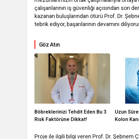
çalışanlarının iş güvenliği açısından son d
kazanan buluşlarından ötürü Prof. Dr. Şe
tebrik ediyor, başarılarının devamını diliyor
Göz Atın
Böbreklerinizi Tehdit Eden Bu 3
Uzun Sürel
Risk Faktörüne Dikkat!
Kolon Kans
Proje ile ilgili bilgi veren Prof. Dr. Şebnem Ç