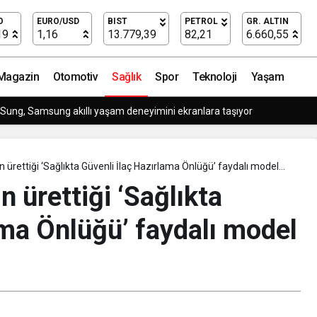
 Kalça protezi
O
EURO/USD
BIST
PETROL
GR. ALTIN
19
1,16
13.779,39
82,21
6.660,55
Magazin
Otomotiv
Sağlık
Spor
Teknoloji
Yaşam
i Sung, Samsung akıllı yaşam deneyimini ekranlara taşıyor
ın ürettiği ‘Sağlıkta Güvenli İlaç Hazırlama Önlüğü’ faydalı model
n ürettiği ‘Sağlıkta
ama Önlüğü’ faydalı model