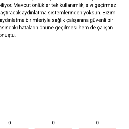
abiliyor. Mevcut önlükler tek kullanımlık, sıvı geçirmez
aylaştıracak aydınlatma sistemlerinden yoksun. Bizim
e aydınlatma birimleriyle sağlık çalışanına güvenli bir
sındaki hataların önüne geçilmesi hem de çalışan
konuştu.
0
0
0