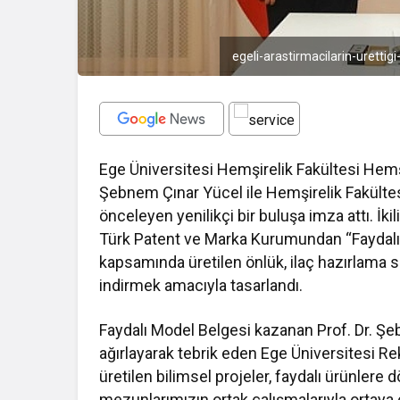
egeli-arastirmacilarin-urettig
Ege Üniversitesi Hemşirelik Fakültesi Hemşi
Şebnem Çınar Yücel ile Hemşirelik Fakültes
önceleyen yenilikçi bir buluşa imza attı. İkil
Türk Patent ve Marka Kurumundan “Faydalı
kapsamında üretilen önlük, ilaç hazırlama s
indirmek amacıyla tasarlandı.
Faydalı Model Belgesi kazanan Prof. Dr. Ş
ağırlayarak tebrik eden Ege Üniversitesi R
üretilen bilimsel projeler, faydalı ürünle
mezunlarımızın ortak çalışmalarıyla ortaya ç