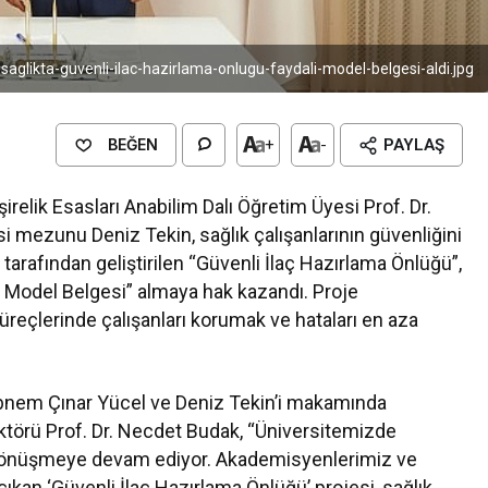
i-saglikta-guvenli-ilac-hazirlama-onlugu-faydali-model-belgesi-aldi.jpg
BEĞEN
+
-
PAYLAŞ
relik Esasları Anabilim Dalı Öğretim Üyesi Prof. Dr.
i mezunu Deniz Tekin, sağlık çalışanlarının güvenliğini
i tarafından geliştirilen “Güvenli İlaç Hazırlama Önlüğü”,
 Model Belgesi” almaya hak kazandı. Proje
üreçlerinde çalışanları korumak ve hataları en aza
ebnem Çınar Yücel ve Deniz Tekin’i makamında
ektörü Prof. Dr. Necdet Budak, “Üniversitemizde
re dönüşmeye devam ediyor. Akademisyenlerimiz ve
ıkan ‘Güvenli İlaç Hazırlama Önlüğü’ projesi, sağlık