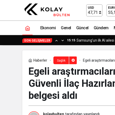
Şiddetli kalça ağrısına kalıcı yöntem:
USD
EUR
47,71
55,
Ekonomi
Genel
Güncel
Gündem
15:15
Samsung’un ilk AI ailes
SON GELIŞMELER
Haberler
Egeli araştırmacılar
Sağlık
belgesi aldı
Egeli araştırmacıları
Güvenli İlaç Hazırl
belgesi aldı
kolaybulten
tarafından yayınlandı