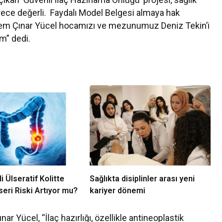
erece değerli. Faydalı Model Belgesi almaya hak
bnem Çınar Yücel hocamızı ve mezunumuz Deniz Tekin’i
um” dedi.
i Ülseratif Kolitte
Sağlıkta disiplinler arası yeni
eri Riski Artıyor mu?
kariyer dönemi
ınar Yücel, “İlaç hazırlığı, özellikle antineoplastik