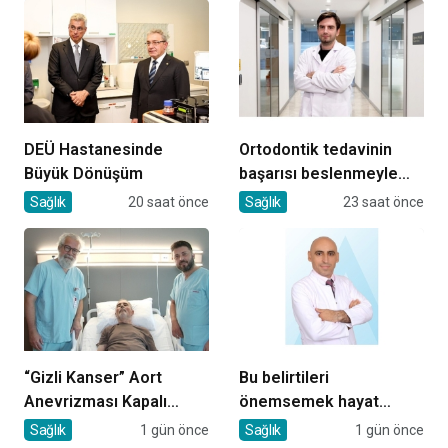
DEÜ Hastanesinde
Ortodontik tedavinin
Büyük Dönüşüm
başarısı beslenmeyle
başlar!
Sağlık
20 saat önce
Sağlık
23 saat önce
“Gizli Kanser” Aort
Bu belirtileri
Anevrizması Kapalı
önemsemek hayat
Yöntemle Tedavi Edildi
kurtarıyor
Sağlık
1 gün önce
Sağlık
1 gün önce