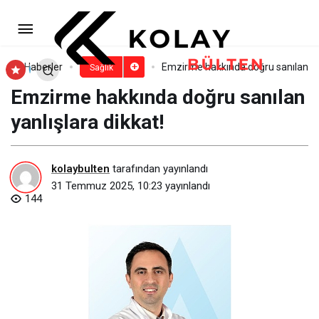
Akademi ve teknoloji iş
birliğinde ilaç olmayan ürün geliştirildi
Paylaş
Yorum Yap
Haberler
Emzirme hakkında doğru sanılan yan
Sağlık
Emzirme hakkında doğru sanılan
yanlışlara dikkat!
kolaybulten
tarafından yayınlandı
31 Temmuz 2025, 10:23
yayınlandı
144