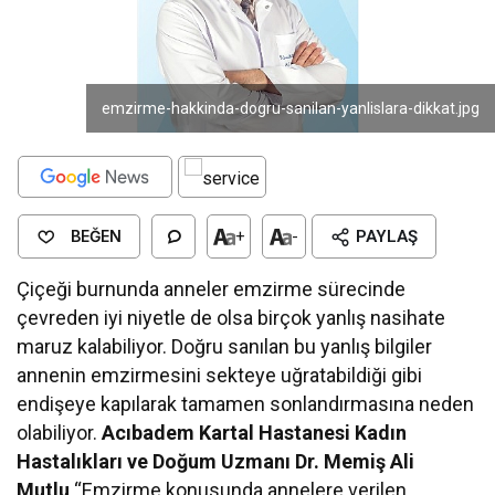
emzirme-hakkinda-dogru-sanilan-yanlislara-dikkat.jpg
BEĞEN
+
-
PAYLAŞ
Çiçeği burnunda anneler emzirme sürecinde
çevreden iyi niyetle de olsa birçok yanlış nasihate
maruz kalabiliyor. Doğru sanılan bu yanlış bilgiler
annenin emzirmesini sekteye uğratabildiği gibi
endişeye kapılarak tamamen sonlandırmasına neden
olabiliyor.
Acıbadem Kartal Hastanesi Kadın
Hastalıkları ve Doğum Uzmanı Dr. Memiş Ali
Mutlu
“Emzirme konusunda annelere verilen