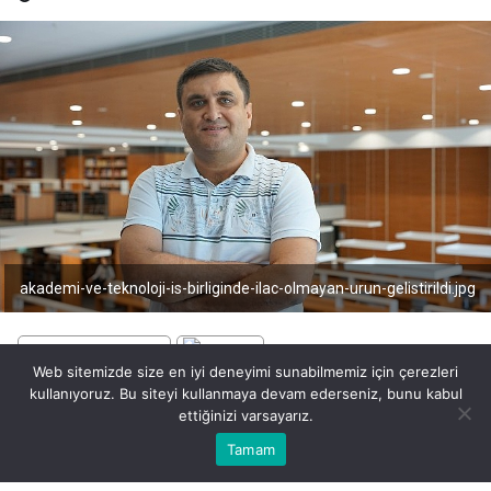
akademi-ve-teknoloji-is-birliginde-ilac-olmayan-urun-gelistirildi.jpg
Web sitemizde size en iyi deneyimi sunabilmemiz için çerezleri
kullanıyoruz. Bu siteyi kullanmaya devam ederseniz, bunu kabul
BEĞEN
PAYLAŞ
ettiğinizi varsayarız.
Bu web sitesinde en iyi deneyimi yaşamanızı sağlamak için
Tamam
Anasayfa
Akış
Eczaneler
Trafik
Kabul
çerezler kullanılmaktadır.
Girişimci öğrenci ve akademisyenlerine projelerinde