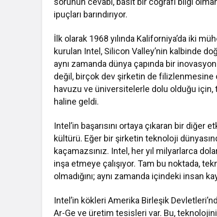
sorunun cevabı, basit bir coğrafi bilgi olma
ipuçları barındırıyor.
İlk olarak 1968 yılında Kaliforniya’da iki 
kurulan Intel, Silicon Valley’nin kalbinde do
aynı zamanda dünya çapında bir inovasyon i
değil, birçok dev şirketin de filizlenmesine
havuzu ve üniversitelerle dolu olduğu için, 
haline geldi.
Intel’in başarısını ortaya çıkaran bir diğer e
kültürü. Eğer bir şirketin teknoloji dünyası
kaçamazsınız. Intel, her yıl milyarlarca dola
inşa etmeye çalışıyor. Tam bu noktada, tek
olmadığını; aynı zamanda içindeki insan kayn
Intel’in kökleri Amerika Birleşik Devletler
Ar-Ge ve üretim tesisleri var. Bu, teknolojin