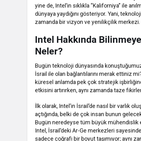
yine de, Intel’in sıklıkla “Kaliforniya” ile a
dünyaya yaydığını gösteriyor. Yani, teknolo
zamanda bir vizyon ve yenilikçilik merkezi.
Intel Hakkında Bilinmeyenl
Neler?
Bugün teknoloji dünyasında konuştuğumuzda,
İsrail ile olan bağlantılarını merak ettiniz 
küresel anlamda pek çok stratejik işbirliğind
etkisini artırırken, aynı zamanda taze fikirl
İlk olarak, Intel’in İsrail’de nasıl bir varlık 
açtığında, belki de çok insan bunun gelece
Bugün neredeyse tüm büyük mühendislik ek
Intel, İsrail’deki Ar-Ge merkezleri sayesinde y
sadece coğrafi bir boyut taşımıyor; aynı zam