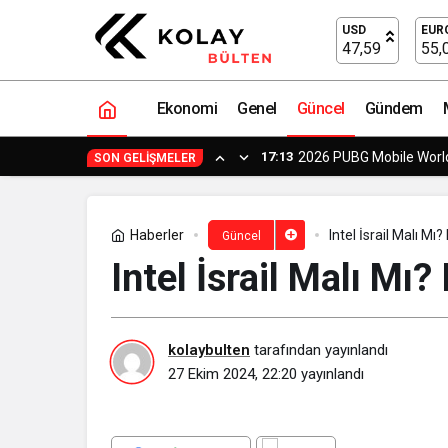
Intel İsrail Malı Mı? Intel Hangi Ülkeni
USD
EUR
47,59
55,
Ekonomi
Genel
Güncel
Gündem
17:13
2026 PUBG Mobile World
SON GELIŞMELER
Haberler
Intel İsrail Malı Mı
Güncel
Intel İsrail Malı Mı?
kolaybulten
tarafından yayınlandı
27 Ekim 2024, 22:20
yayınlandı