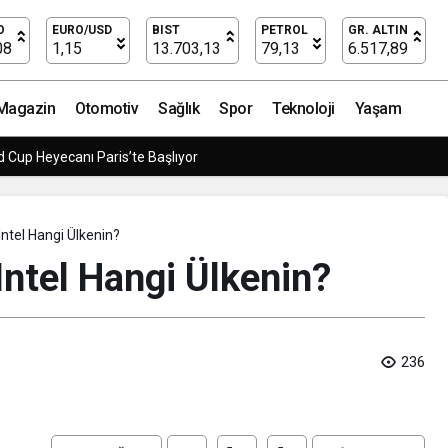
n?
O
EURO/USD
BIST
PETROL
GR. ALTIN
08
1,15
13.703,13
79,13
6.517,89
Magazin
Otomotiv
Sağlık
Spor
Teknoloji
Yaşam
 Cup Heyecanı Paris’te Başlıyor
? Intel Hangi Ülkenin?
 Intel Hangi Ülkenin?
236