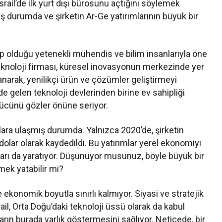
İsrail’de ilk yurt dışı bürosunu açtığını söylemek
ış durumda ve şirketin Ar-Ge yatırımlarının büyük bir
hip olduğu yetenekli mühendis ve bilim insanlarıyla öne
teknoloji firması, küresel inovasyonun merkezinde yer
anarak, yenilikçi ürün ve çözümler geliştirmeyi
de gelen teknoloji devlerinden birine ev sahipliği
i gücünü gözler önüne seriyor.
amlara ulaşmış durumda. Yalnızca 2020’de, şirketin
r dolar olarak kaydedildi. Bu yatırımlar yerel ekonomiyi
ları da yaratıyor. Düşünüyor musunuz, böyle büyük bir
mek yatabilir mi?
ece ekonomik boyutla sınırlı kalmıyor. Siyasi ve stratejik
ail, Orta Doğu’daki teknoloji üssü olarak da kabul
ların burada varlık göstermesini sağlıyor. Neticede, bir