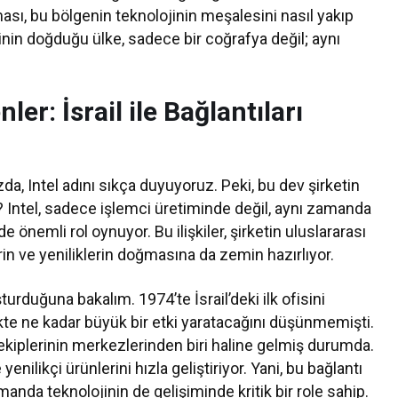
nılması, bu bölgenin teknolojinin meşalesini nasıl yakıp
jinin doğduğu ülke, sadece bir coğrafya değil; aynı
er: İsrail ile Bağlantıları
 Intel adını sıkça duyuyoruz. Peki, bu dev şirketin
mi? Intel, sadece işlemci üretiminde değil, aynı zamanda
e önemli rol oynuyor. Bu ilişkiler, şirketin uluslararası
erin ve yeniliklerin doğmasına da zemin hazırlıyor.
oluşturduğuna bakalım. 1974’te İsrail’deki ilk ofisini
kte ne kadar büyük bir etki yaratacağını düşünmemişti.
iplerinin merkezlerinden biri haline gelmiş durumda.
enilikçi ürünlerini hızla geliştiriyor. Yani, bu bağlantı
anda teknolojinin de gelişiminde kritik bir role sahip.