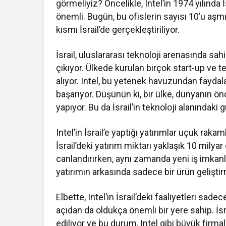
görmeliyiz? Öncelikle, Intel’in 1974 yılında 
önemli. Bugün, bu ofislerin sayısı 10’u aşm
kısmı İsrail’de gerçekleştiriliyor.
İsrail, uluslararası teknoloji arenasında sa
çıkıyor. Ülkede kurulan birçok start-up ve 
alıyor. Intel, bu yetenek havuzundan faydal
başarıyor. Düşünün ki, bir ülke, dünyanın ön
yapıyor. Bu da İsrail’in teknoloji alanındak
Intel’in İsrail’e yaptığı yatırımlar uçuk rak
İsrail’deki yatırım miktarı yaklaşık 10 milya
canlandırırken, aynı zamanda yeni iş imkan
yatırımın arkasında sadece bir ürün geliştir
Elbette, Intel’in İsrail’deki faaliyetleri sad
açıdan da oldukça önemli bir yere sahip. İsr
ediliyor ve bu durum, Intel gibi büyük firma