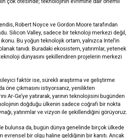
nın çok ötesinde; teknolojinin evrimine dair önemli
mühendis, Robert Noyce ve Gordon Moore tarafından
ğdu. Silicon Valley, sadece bir teknoloji merkezi değil,
konu. Bu yoğun teknolojik ortam, yalnızca Intel’in
 olanak tanıdı. Buradaki ekosistem, yatırımlar, yetenek
teknoloji dünyasını şekillendiren projelerin merkezi
tkileyici faktör ise, sürekli araştırma ve geliştirme
nda öne çıkmasını istiyorsanız, yenilikten
rını Ar-Ge’ye yatırarak, yarının teknolojisini bugünden
nolojinin doğduğu ülkenin sadece coğrafi bir nokta
ağı, yatırımlar ve vizyon ile şekillendiğini görüyoruz.
i’nde bulunsa da, bugün dünya genelinde birçok ülkede
in evrensel bir olgu haline geldiğinin bir kanıtı. Ancak