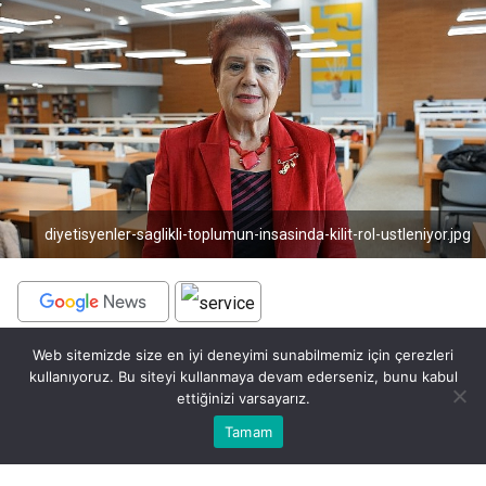
diyetisyenler-saglikli-toplumun-insasinda-kilit-rol-ustleniyor.jpg
Web sitemizde size en iyi deneyimi sunabilmemiz için çerezleri
BEĞEN
PAYLAŞ
kullanıyoruz. Bu siteyi kullanmaya devam ederseniz, bunu kabul
ettiğinizi varsayarız.
Diyetisyenlerin yalnızca ağırlık yönetimi alanında değil,
Bu web sitesinde en iyi deneyimi yaşamanızı sağlamak için
Tamam
Anasayfa
Akış
Eczaneler
Trafik
Kabul
hastalıkların önlenmesi ve tedavisinde de önemli
çerezler kullanılmaktadır.
sorumluluklar üstlendiğini belirten Atlas Üniversitesi