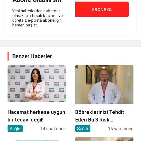
ABONE OL
Yeni haberlerden haberdar
olmak için fırsatı kaçırma ve
ücretsiz e-posta aboneliğini
hemen başlat.
Benzer Haberler
Hacamat herkese uygun
Böbreklerinizi Tehdit
bir tedavi değil!
Eden Bu 3 Risk
Faktörüne Dikkat!
Sağlık
14 saat önce
Sağlık
16 saat önce