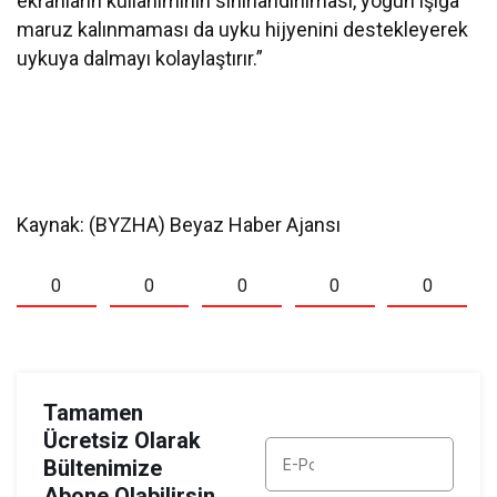
ekranların kullanımının sınırlandırılması, yoğun ışığa
maruz kalınmaması da uyku hijyenini destekleyerek
uykuya dalmayı kolaylaştırır.”
Kaynak: (BYZHA) Beyaz Haber Ajansı
0
0
0
0
0
Tamamen
Ücretsiz Olarak
Bültenimize
Abone Olabilirsin