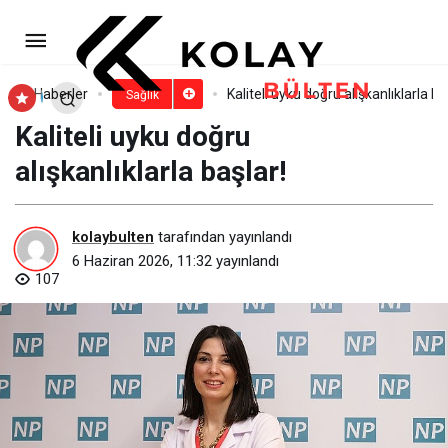
Diyetisyenler sağlıklı toplumun
inşasında kilit rol üstleniyor
Paylaş
Yorum Yap
Haberler
Kaliteli uyku doğru alışkanlıklarla ba
Sağlık
Kaliteli uyku doğru
alışkanlıklarla başlar!
kolaybulten
tarafından yayınlandı
6 Haziran 2026, 11:32
yayınlandı
107