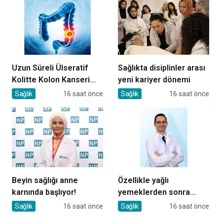
Uzun Süreli Ülseratif
Sağlıkta disiplinler arası
Kolitte Kolon Kanseri
yeni kariyer dönemi
Riski Artıyor mu?
Sağlık
16 saat önce
Sağlık
16 saat önce
Beyin sağlığı anne
Özellikle yağlı
karnında başlıyor!
yemeklerden sonra
başlıyorsa, gecikmeyin
Sağlık
16 saat önce
Sağlık
16 saat önce