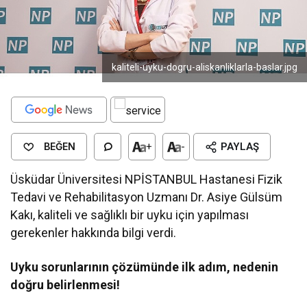
kaliteli-uyku-dogru-aliskanliklarla-baslar.jpg
BEĞEN
+
-
PAYLAŞ
Üsküdar Üniversitesi NPİSTANBUL Hastanesi Fizik
Tedavi ve Rehabilitasyon Uzmanı Dr. Asiye Gülsüm
Kakı, kaliteli ve sağlıklı bir uyku için yapılması
gerekenler hakkında bilgi verdi.
Uyku sorunlarının çözümünde ilk adım, nedenin
doğru belirlenmesi!