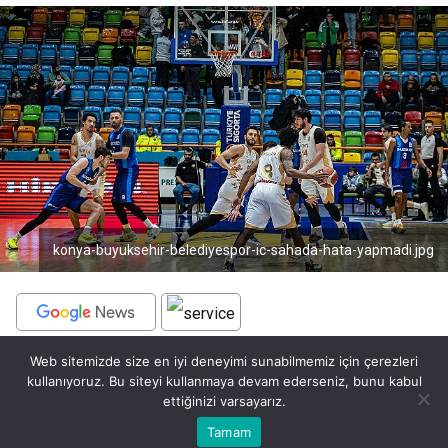
konya-buyuksehir-belediyespor-ic-sahada-hata-yapmadi.jpg
Web sitemizde size en iyi deneyimi sunabilmemiz için çerezleri
BEĞEN
PAYLAŞ
kullanıyoruz. Bu siteyi kullanmaya devam ederseniz, bunu kabul
ettiğinizi varsayarız.
Konya Büyükşehir Belediyespor, Türkiye Sigorta Basketbol
Bu web sitesinde en iyi deneyimi yaşamanızı sağlamak için
Ligi’nin (TBL) 17. haftasında konuk ettiği Balıkesir
Tamam
Anasayfa
Akış
Eczaneler
Trafik
Kabul
çerezler kullanılmaktadır.