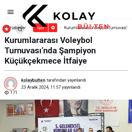
Konya Büyükşehir Belediyespor
İç Sahada Hata Yapmadı
Paylaş
Yorum Yap
Haberler
Kurumlararası Voleybol Turnuvası’
Spor
Kurumlararası Voleybol
Turnuvası’nda Şampiyon
Küçükçekmece İtfaiye
kolaybulten
tarafından yayınlandı
23 Aralık 2024, 11:57
yayınlandı
171