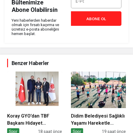
Bültenimize
Abone Olabilirsin
ABONE OL
Yeni haberlerden haberdar
olmak için fırsatı kaçırma ve
ücretsiz e-posta aboneliğini
hemen başlat.
Benzer Haberler
Koray GYO’dan TBF
Didim Belediyesi Sağlıklı
Başkanı Hidayet
Yaşamı Hareketle
Türkoğlu’na ziyaret
Destekliyor
Spor
18 saat önce
Spor
19 saat önce