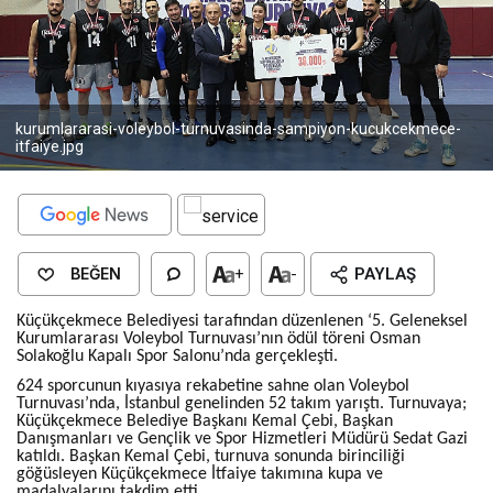
kurumlararasi-voleybol-turnuvasinda-sampiyon-kucukcekmece-
itfaiye.jpg
BEĞEN
+
-
PAYLAŞ
Küçükçekmece Belediyesi tarafından düzenlenen ‘5. Geleneksel
Kurumlararası Voleybol Turnuvası’nın ödül töreni Osman
Solakoğlu Kapalı Spor Salonu’nda gerçekleşti.
624 sporcunun kıyasıya rekabetine sahne olan Voleybol
Turnuvası’nda, İstanbul genelinden 52 takım yarıştı. Turnuvaya;
Küçükçekmece Belediye Başkanı Kemal Çebi, Başkan
Danışmanları ve Gençlik ve Spor Hizmetleri Müdürü Sedat Gazi
katıldı. Başkan Kemal Çebi, turnuva sonunda birinciliği
göğüsleyen Küçükçekmece İtfaiye takımına kupa ve
madalyalarını takdim etti.