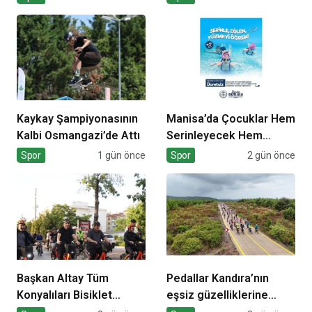
Kaykay Şampiyonasının
Manisa’da Çocuklar Hem
Kalbi Osmangazi’de Attı
Serinleyecek Hem
Yüzme Öğrenecek
Spor
1 gün önce
Spor
2 gün önce
Başkan Altay Tüm
Pedallar Kandıra’nın
Konyalıları Bisiklet
eşsiz güzelliklerine
Festivali’ne Davet Etti
çevrilecek