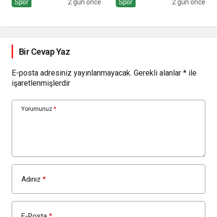
Spor
2 gün önce
Spor
2 gün önce
Bir Cevap Yaz
E-posta adresiniz yayınlanmayacak.
Gerekli alanlar
*
ile
işaretlenmişlerdir
Yorumunuz
*
Adınız
*
E-Posta
*