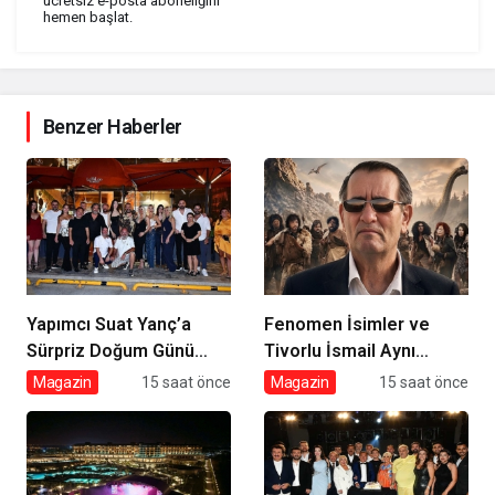
ücretsiz e-posta aboneliğini
hemen başlat.
Benzer Haberler
Yapımcı Suat Yanç’a
Fenomen İsimler ve
Sürpriz Doğum Günü
Tivorlu İsmail Aynı
Kutlaması!
Filmde Buluştu! !Kozalak
Magazin
15 saat önce
Magazin
15 saat önce
Devri! 7 Ağustos’ta
Vizyonda