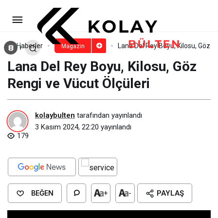
Will Smith Kimdir? Will Smith
Gençliği
Paylaş
Yorum Yap
Haberler
Lana Del Rey Boyu, Kilosu, Göz Re
Magazin
Lana Del Rey Boyu, Kilosu, Göz
Rengi ve Vücut Ölçüleri
kolaybulten
tarafından yayınlandı
3 Kasım 2024, 22:20
yayınlandı
179
BEĞEN
+
-
PAYLAŞ