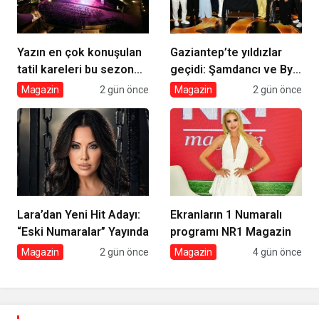
Yazın en çok konuşulan
Gaziantep’te yıldızlar
tatil kareleri bu sezon
geçidi: Şamdancı ve By
Ethno Belek’ten geldi
Mustafa açılışı ile Green
Magazin
2 gün önce
Magazin
2 gün önce
Park’ta görkemli gala
Lara’dan Yeni Hit Adayı:
Ekranların 1 Numaralı
“Eski Numaralar” Yayında
programı NR1 Magazin
Magazin
2 gün önce
Magazin
4 gün önce