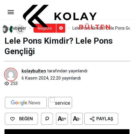
Emily Ratajkowski Boyu, Kilosu,
Göz Rengi ve Vücut Ölçüleri
Paylaş
Yorum Yap
Haberler
Lele Pons Kimdir? Lele Pons Genç
Magazin
Lele Pons Kimdir? Lele Pons
Gençliği
kolaybulten
tarafından yayınlandı
6 Kasım 2024, 22:20
yayınlandı
253
BEĞEN
+
-
PAYLAŞ