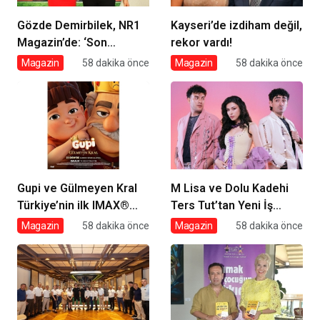
Gözde Demirbilek, NR1
Kayseri’de izdiham değil,
Magazin’de: ‘Son
rekor vardı!
assolist olarak var
Magazin
58 dakika önce
Magazin
58 dakika önce
olacağım!’
Gupi ve Gülmeyen Kral
M Lisa ve Dolu Kadehi
Türkiye’nin ilk IMAX®
Ters Tut’tan Yeni İş
animasyon filmi oluyor
Birliği: Vişne
Magazin
58 dakika önce
Magazin
58 dakika önce