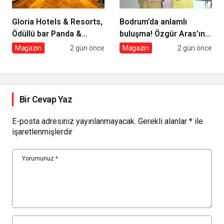
Gloria Hotels & Resorts,
Bodrum’da anlamlı
Ödüllü bar Panda &
buluşma! Özgür Aras’ın
Sons ile unutulmaz bir
çok konuşulan kitabı
Magazin
2 gün önce
Magazin
2 gün önce
Miksoloji Gecesine İmza
yeni baskısını Titanic
Attı
Luxury Collection
Bodrum’da kutladı
Bir Cevap Yaz
E-posta adresiniz yayınlanmayacak.
Gerekli alanlar
*
ile
işaretlenmişlerdir
Yorumunuz
*