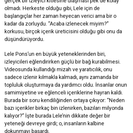
gerçek bir izleyici kitlesine ulaşması pek de kolay
olmadı. Herkeste olduğu gibi, Lele için de
başlangıçlar her zaman heyecan verici ama bir o
kadar da zorluydu. “Acaba izlenecek miyim?”
korkusu, birçok içerik üreticisini olduğu gibi onu da
düşündürüyordu.
Lele Pons’un en büyük yeteneklerinden biri,
izleyicileri eğlendirirken güçlü bir bağ kurabilmesi.
Videosunda kullandığı mizah ve yaratıcılık, onu
sadece izlenir kılmakla kalmadı, aynı zamanda bir
topluluk oluşturmaya da yardımcı oldu. İnsanlar onun
samimiyetine ve eğlenceli içeriklerine hayran kaldı.
Burada bir soru kendiliğinden ortaya çıkıyor: “Neden
bazı içerikler birkaç bin izlenirken, bazıları milyonda
kalıyor?” İşte burada Lele’nin dikkate değer bir
yeteneği devreye girdi; o, insanların kalbine
dokunmayı başardı.