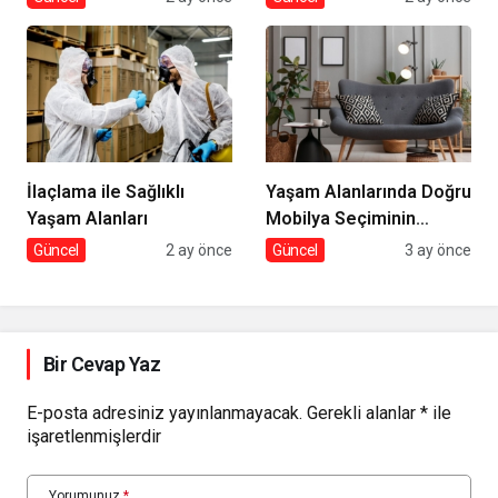
İlaçlama ile Sağlıklı
Yaşam Alanlarında Doğru
Yaşam Alanları
Mobilya Seçiminin
İncelikleri
Güncel
2 ay önce
Güncel
3 ay önce
Bir Cevap Yaz
E-posta adresiniz yayınlanmayacak.
Gerekli alanlar
*
ile
işaretlenmişlerdir
Yorumunuz
*