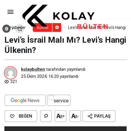
Calvin Klein İsrail Malı Mı? Calvin
Klein Hangi Ülkenin?
Paylaş
Yorum Yap
Haberler
Levi’s İsrail Malı Mı? Levi’s Hangi Ü
Güncel
Levi’s İsrail Malı Mı? Levi’s Hangi
Ülkenin?
kolaybulten
tarafından yayınlandı
25 Ekim 2024, 16:20
yayınlandı
321
BEĞEN
+
-
PAYLAŞ