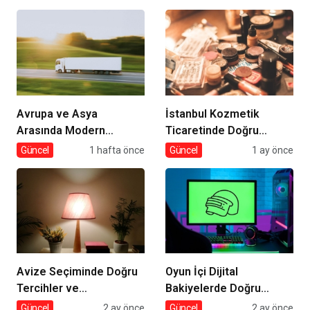
Avrupa ve Asya
İstanbul Kozmetik
Arasında Modern
Ticaretinde Doğru
Lojistik Çözümleri
Tedarik
Güncel
1 hafta önce
Güncel
1 ay önce
Avize Seçiminde Doğru
Oyun İçi Dijital
Tercihler ve
Bakiyelerde Doğru
Dekorasyona Etkisi
Tercihler
Güncel
2 ay önce
Güncel
2 ay önce