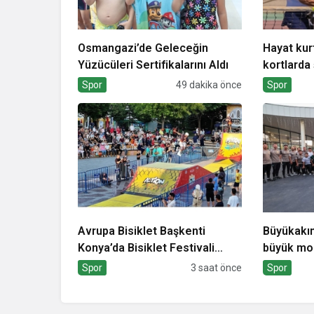
Osmangazi’de Geleceğin
Hayat kurt
Yüzücüleri Sertifikalarını Aldı
kortlarda
hazırlıyor
Spor
49 dakika önce
Spor
Avrupa Bisiklet Başkenti
Büyükakın
Konya’da Bisiklet Festivali
büyük mo
Heyecanı Başladı
Spor
3 saat önce
Spor