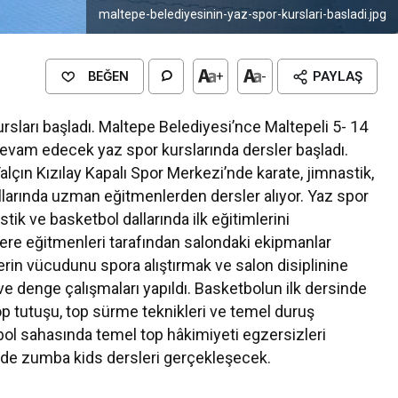
maltepe-belediyesinin-yaz-spor-kurslari-basladi.jpg
BEĞEN
+
-
PAYLAŞ
rsları başladı. Maltepe Belediyesi’nce Maltepeli 5- 14
 devam edecek yaz spor kurslarında dersler başladı.
lçın Kızılay Kapalı Spor Merkezi’nde karate, jimnastik,
llarında uzman eğitmenlerden dersler alıyor. Yaz spor
tik ve basketbol dallarında ilk eğitimlerini
lere eğitmenleri tarafından salondaki ekipmanlar
ilerin vücudunu spora alıştırmak ve salon disiplinine
 denge çalışmaları yapıldı. Basketbolun ilk dersinde
op tutuşu, top sürme teknikleri ve temel duruş
bol sahasında temel top hâkimiyeti egzersizleri
ünde zumba kids dersleri gerçekleşecek.