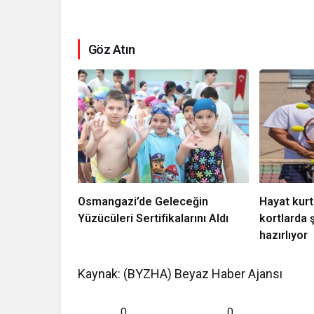
Göz Atın
Osmangazi’de Geleceğin
Hayat kurt
Yüzücüleri Sertifikalarını Aldı
kortlarda
hazırlıyor
Kaynak: (BYZHA) Beyaz Haber Ajansı
0
0