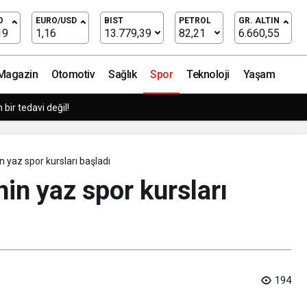
kan Pekyatırmacı ile Buluştu
O
EURO/USD
BIST
PETROL
GR. ALTIN
19
1,16
13.779,39
82,21
6.660,55
Magazin
Otomotiv
Sağlık
Spor
Teknoloji
Yaşam
tmeler büyük siber risklerle karşı karşıya
n yaz spor kursları başladı
in yaz spor kursları
194