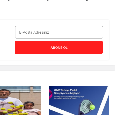
e
ABONE OL