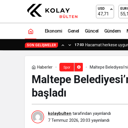
Selçuklu’nun Şampiyon Sporcuları Baş
USD
EUR
47,71
55,
Ekonomi
Genel
Güncel
Gündem
15:15
Küçük işle
SON GELIŞMELER
Haberler
Maltepe Belediyesi’ni
Spor
Maltepe Belediyesi’n
başladı
kolaybulten
tarafından yayınlandı
7 Temmuz 2026, 20:03
yayınlandı