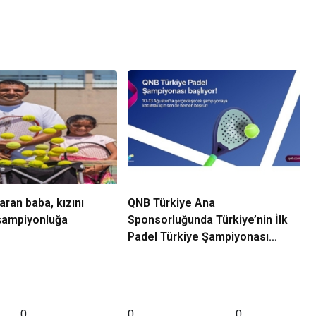
aran baba, kızını
QNB Türkiye Ana
 şampiyonluğa
Sponsorluğunda Türkiye’nin İlk
Padel Türkiye Şampiyonası
Başlıyor
0
0
0