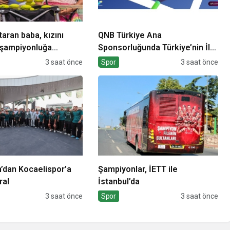
aran baba, kızını
QNB Türkiye Ana
 şampiyonluğa
Sponsorluğunda Türkiye’nin İlk
Padel Türkiye Şampiyonası
3 saat önce
Spor
3 saat önce
Başlıyor
’dan Kocaelispor’a
Şampiyonlar, İETT ile
ral
İstanbul’da
3 saat önce
Spor
3 saat önce