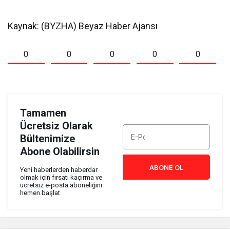
Kaynak: (BYZHA) Beyaz Haber Ajansı
0
0
0
0
0
Tamamen
Ücretsiz Olarak
Bültenimize
Abone Olabilirsin
ABONE OL
Yeni haberlerden haberdar
olmak için fırsatı kaçırma ve
ücretsiz e-posta aboneliğini
hemen başlat.