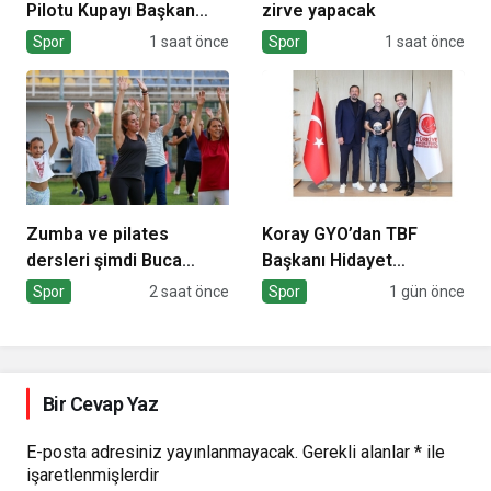
Pilotu Kupayı Başkan
zirve yapacak
Aydın’la Paylaştı
Spor
1 saat önce
Spor
1 saat önce
Zumba ve pilates
Koray GYO’dan TBF
dersleri şimdi Buca
Başkanı Hidayet
Arena Stadı’nda
Türkoğlu’na ziyaret
Spor
2 saat önce
Spor
1 gün önce
Bir Cevap Yaz
E-posta adresiniz yayınlanmayacak.
Gerekli alanlar
*
ile
işaretlenmişlerdir