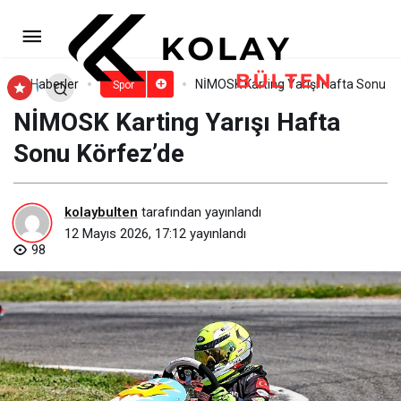
İnegöl’de Engelsiz Turnuva
Coşkusu
Paylaş
Yorum Yap
Haberler
NİMOSK Karting Yarışı Hafta Sonu K
Spor
NİMOSK Karting Yarışı Hafta
Sonu Körfez’de
kolaybulten
tarafından yayınlandı
12 Mayıs 2026, 17:12
yayınlandı
98