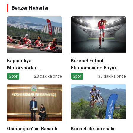
Benzer Haberler
Kapadokya
Küresel Futbol
Motorsporları
Ekonomisinde Büyük
Kompleksi Açılıyor
Dönüşüm!
Spor
23 dakika önce
Spor
33 dakika önce
Osmangazi’nin Başarılı
Kocaeli’de adrenalin