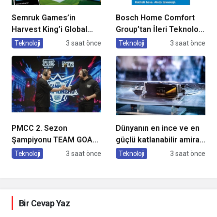
Semruk Games’in
Bosch Home Comfort
Harvest King’i Global
Group’tan İleri Teknoloji
Pazarda Oyuncularla
Hava Temizleme
Teknoloji
3 saat önce
Teknoloji
3 saat önce
Buluştu!
Cihazları
PMCC 2. Sezon
Dünyanın en ince ve en
Şampiyonu TEAM GOAT
güçlü katlanabilir amiral
Oldu
gemisi HONOR Magic V6
Teknoloji
3 saat önce
Teknoloji
3 saat önce
Türkiye’de
Bir Cevap Yaz