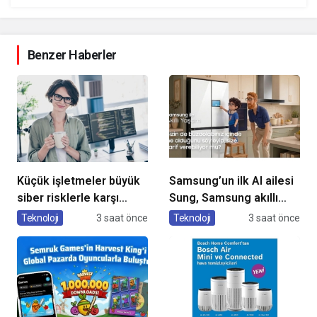
Benzer Haberler
Küçük işletmeler büyük
Samsung’un ilk AI ailesi
siber risklerle karşı
Sung, Samsung akıllı
karşıya
yaşam deneyimini
Teknoloji
3 saat önce
Teknoloji
3 saat önce
ekranlara taşıyor