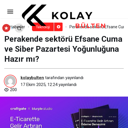
Sürdürülebilir Oyun Ekonomisi:
Gacha Yerini Doğrudan Ödeme
Paylaş
Yorum Yap
Haberler
Perakende sektörü Efsane Cuma 
Teknoloji
Perakende sektörü Efsane Cuma
Modellerine Mi Bırakıyor?
ve Siber Pazartesi Yoğunluğuna
Hazır mı?
kolaybulten
tarafından yayınlandı
17 Ekim 2025, 12:24
yayınlandı
200