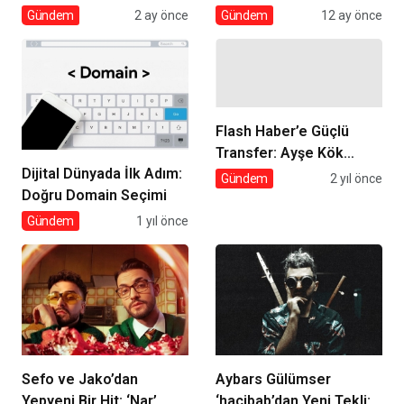
Umut Panjur Farkı
Gündem
2 ay önce
Gündem
12 ay önce
Flash Haber’e Güçlü
Transfer: Ayşe Kök
Dijital Dünyada İlk Adım:
Haber Programları İçerik
Gündem
2 yıl önce
Doğru Domain Seçimi
Direktörü Oldu!
Gündem
1 yıl önce
Sefo ve Jako’dan
Aybars Gülümser
Yepyeni Bir Hit: ‘Nar’
‘hacibab’dan Yeni Tekli: