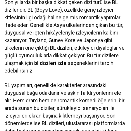
Son yıllarda bir başka dikkat çeken dizi türü ise BL
dizileridir. BL (Boys Love), özellikle genç izleyici
kitlesinin ilgi odağı haline gelmiş romantik yapımları
ifade eder. Genellikle Asya ülkelerinden çıkan bu tür,
duygusal ve içten hikâyeleriyle izleyicilerin kalbini
kazanıyor. Tayland, Güney Kore ve Japonya gibi
ülkelerin öne çıktığı BL dizileri, etkileyici diyaloglar ve
güçlü oyunculuklarla dikkat çekiyor. Bu tür dizilere
ulaşmak için
bl dizileri izle
seçeneklerini tercih
edebilirsiniz.
BL yapımları, genellikle karakterler arasındaki
duygusal bağa odaklanır ve aşkın farklı yönlerini ele
alır. Hem dram hem de romantik komedi öğelerini bir
arada sunan bu diziler, sürükleyici senaryoları ile
izleyicileri ekran başına kilitlemeyi başarıyor. Son
dönemlerde ise BL dizileri, uluslararası platformlarda
daha fazla yer almaya başlayarak, geniş bir kitleye