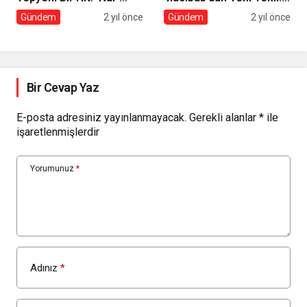
Yayında!
‘Anarya’
Gündem
2 yıl önce
Gündem
2 yıl önce
Bir Cevap Yaz
E-posta adresiniz yayınlanmayacak.
Gerekli alanlar
*
ile
işaretlenmişlerdir
Yorumunuz
*
Adınız
*