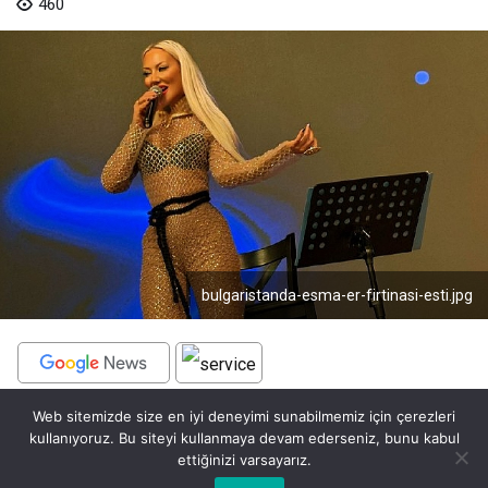
460
bulgaristanda-esma-er-firtinasi-esti.jpg
Web sitemizde size en iyi deneyimi sunabilmemiz için çerezleri
BEĞEN
PAYLAŞ
kullanıyoruz. Bu siteyi kullanmaya devam ederseniz, bunu kabul
ettiğinizi varsayarız.
Geçtiğimiz hafta sonu Bulgaristan’ın en büyük
Bu web sitesinde en iyi deneyimi yaşamanızı sağlamak için