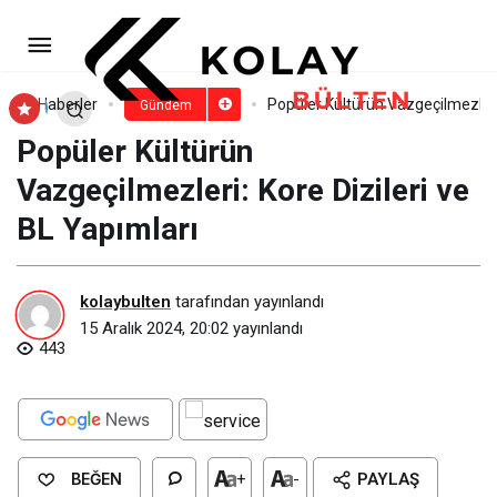
Bulgaristan’da Esma Er fırtınası
esti
Paylaş
Yorum Yap
Haberler
Popüler Kültürün Vazgeçilmezleri:
Gündem
Popüler Kültürün
Vazgeçilmezleri: Kore Dizileri ve
BL Yapımları
kolaybulten
tarafından yayınlandı
15 Aralık 2024, 20:02
yayınlandı
443
BEĞEN
+
-
PAYLAŞ