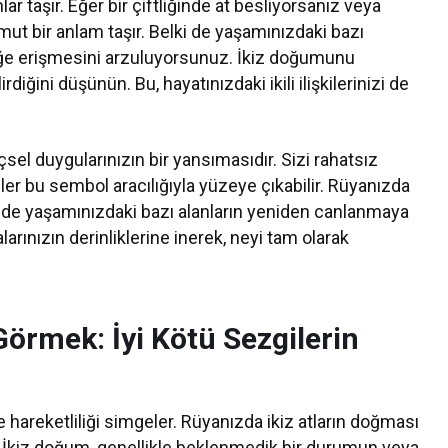
lar taşır. Eğer bir çiftliğinde at besliyorsanız veya
mut bir anlam taşır. Belki de yaşamınızdaki bazı
rinliğe erişmesini arzuluyorsunuz. İkiz doğumunu
iğini düşünün. Bu, hayatınızdaki ikili ilişkilerinizi de
el duygularınızın bir yansımasıdır. Sizi rahatsız
ler bu sembol aracılığıyla yüzeye çıkabilir. Rüyanızda
 de yaşamınızdaki bazı alanların yeniden canlanmaya
ınızın derinliklerine inerek, neyi tam olarak
örmek: İyi Kötü Sezgilerin
ve hareketliliği simgeler. Rüyanızda ikiz atların doğması
or. İkiz doğum, genellikle beklenmedik bir durumun veya