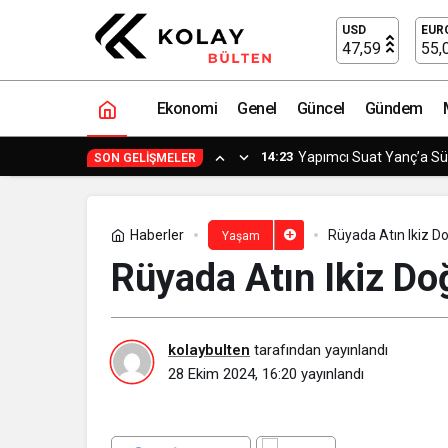
Rüyada Atın Dişlerini Görmek​
USD
EUR
47,59
55,
Ekonomi
Genel
Güncel
Gündem
14:23
Yapımcı Suat Yanç’a Sü
SON GELIŞMELER
Haberler
Rüyada Atın Ikiz 
Yaşam
Rüyada Atın Ikiz D
kolaybulten
tarafından yayınlandı
28 Ekim 2024, 16:20
yayınlandı