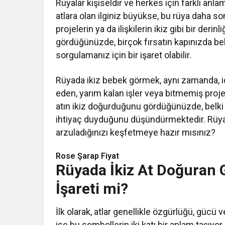
Rüyalar kişiseldir ve herkes için farklı anlam
atlara olan ilginiz büyükse, bu rüya daha so
projelerin ya da ilişkilerin ikiz gibi bir de
gördüğünüzde, birçok fırsatın kapınızda belird
sorgulamanız için bir işaret olabilir.
Rüyada ikiz bebek görmek, aynı zamanda, içs
eden, yarım kalan işler veya bitmemiş proje
atın ikiz doğurduğunu gördüğünüzde, belki
ihtiyaç duyduğunu düşündürmektedir. Rüyalar
arzuladığınızı keşfetmeye hazır mısınız?
Rose Şarap Fiyat
Rüyada İkiz At Doğuran G
İşareti mi?
İlk olarak, atlar genellikle özgürlüğü, gücü 
ise bu sembollerin iki katı bir anlam taşıy