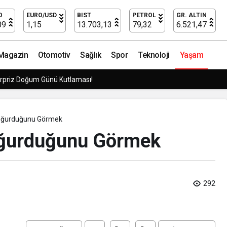
O
EURO/USD
BIST
PETROL
GR. ALTIN
09
1,15
13.703,13
79,32
6.521,47
Magazin
Otomotiv
Sağlık
Spor
Teknoloji
Yaşam
rpriz Doğum Günü Kutlaması!
Doğurduğunu Görmek​
oğurduğunu Görmek​
292