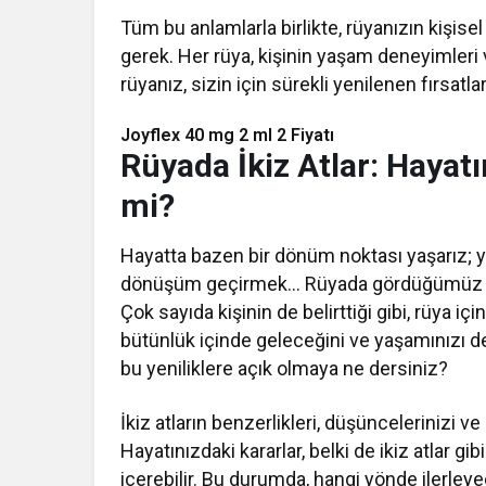
Tüm bu anlamlarla birlikte, rüyanızın kişi
gerek. Her rüya, kişinin yaşam deneyimleri ve
rüyanız, sizin için sürekli yenilenen fırsatla
Joyflex 40 mg 2 ml 2 Fiyatı
Rüyada İkiz Atlar: Hayat
mi?
Hayatta bazen bir dönüm noktası yaşarız; ye
dönüşüm geçirmek… Rüyada gördüğümüz ikiz a
Çok sayıda kişinin de belirttiği gibi, rüya içi
bütünlük içinde geleceğini ve yaşamınızı de
bu yeniliklere açık olmaya ne dersiniz?
İkiz atların benzerlikleri, düşüncelerinizi v
Hayatınızdaki kararlar, belki de ikiz atlar gi
içerebilir. Bu durumda, hangi yönde ilerleye