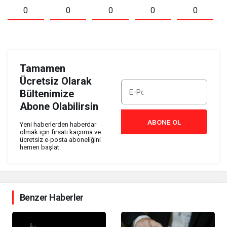
0
0
0
0
0
Tamamen
Ücretsiz Olarak
Bültenimize
Abone Olabilirsin
ABONE OL
Yeni haberlerden haberdar
olmak için fırsatı kaçırma ve
ücretsiz e-posta aboneliğini
hemen başlat.
Benzer Haberler