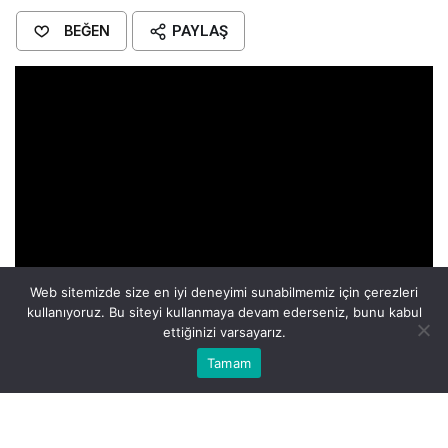
BEĞEN
PAYLAŞ
Web sitemizde size en iyi deneyimi sunabilmemiz için çerezleri
kullanıyoruz. Bu siteyi kullanmaya devam ederseniz, bunu kabul
ettiğinizi varsayarız.
Bu web sitesinde en iyi deneyimi yaşamanızı sağlamak için
Tamam
Anasayfa
Akış
Eczaneler
Trafik
Kabul
çerezler kullanılmaktadır.
Atlar, tarih boyunca güç ve özgürlüğün sembolü
olmuştur. Bir adamın at üzerinde görülmesi, rüya