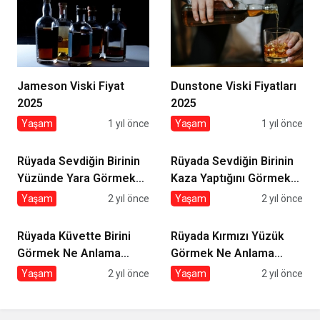
Jameson Viski Fiyat
Dunstone Viski Fiyatları
2025
2025
Yaşam
1 yıl önce
Yaşam
1 yıl önce
Rüyada Sevdiğin Birinin
Rüyada Sevdiğin Birinin
Yüzünde Yara Görmek
Kaza Yaptığını Görmek
Ne Anlama Gelir?
Ne Anlama Gelir?
Yaşam
2 yıl önce
Yaşam
2 yıl önce
Rüyada Küvette Birini
Rüyada Kırmızı Yüzük
Görmek Ne Anlama
Görmek Ne Anlama
Gelir?
Gelir?
Yaşam
2 yıl önce
Yaşam
2 yıl önce