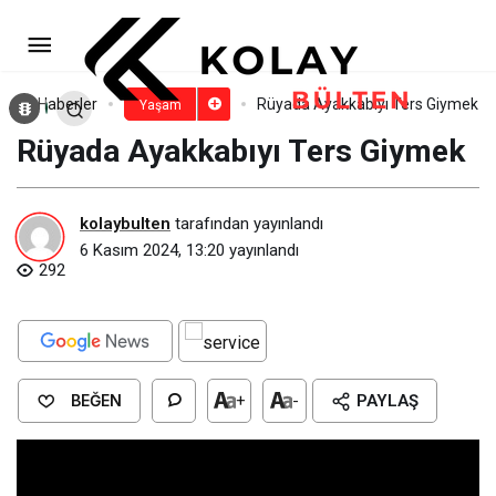
Rüyada At Üstünde Adam
Görmek​
Paylaş
Yorum Yap
Haberler
Rüyada Ayakkabıyı Ters Giymek
Yaşam
Rüyada Ayakkabıyı Ters Giymek
kolaybulten
tarafından yayınlandı
6 Kasım 2024, 13:20
yayınlandı
292
BEĞEN
+
-
PAYLAŞ