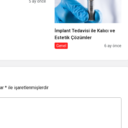
5 ay önce
İmplant Tedavisi ile Kalıcı ve
Estetik Çözümler
Genel
6 ay önce
lar
*
ile işaretlenmişlerdir