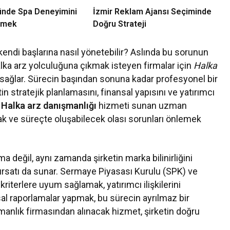
ünde Spa Deneyimini
İzmir Reklam Ajansı Seçiminde
çmek
Doğru Strateji
 kendi başlarına nasıl yönetebilir? Aslında bu sorunun
alka arz yolculuğuna çıkmak isteyen firmalar için
Halka
 sağlar. Sürecin başından sonuna kadar profesyonel bir
in stratejik planlamasını, finansal yapısını ve yatırımcı
a
Halka arz danışmanlığı
hizmeti sunan uzman
rmak ve süreçte oluşabilecek olası sorunları önlemek
 değil, aynı zamanda şirketin marka bilinirliğini
ırsatı da sunar. Sermaye Piyasası Kurulu (SPK) ve
kriterlere uyum sağlamak, yatırımcı ilişkilerini
l raporlamalar yapmak, bu sürecin ayrılmaz bir
manlık firmasından alınacak hizmet, şirketin doğru