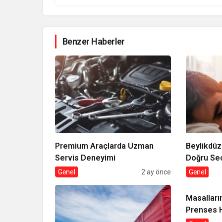
Benzer Haberler
Premium Araçlarda Uzman
Beylikdü
Servis Deneyimi
Doğru S
Genel
2 ay önce
Genel
Masalları
Prenses H