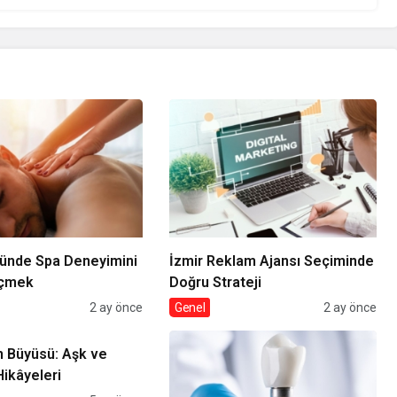
zünde Spa Deneyimini
İzmir Reklam Ajansı Seçiminde
eçmek
Doğru Strateji
2 ay önce
Genel
2 ay önce
n Büyüsü: Aşk ve
ikâyeleri