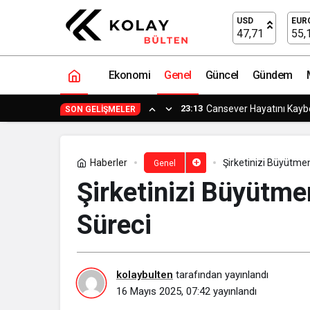
Enerji Verimliliğinde Yeni Yaklaşımla
USD
EUR
47,71
55,
Ekonomi
Genel
Güncel
Gündem
17:33
Osmangazi’de Geleceğin 
SON GELIŞMELER
Haberler
Şirketinizi Büyütme
Genel
Şirketinizi Büyütme
Süreci
kolaybulten
tarafından yayınlandı
16 Mayıs 2025, 07:42
yayınlandı