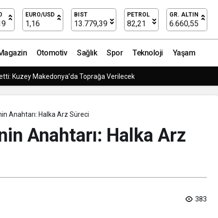
r: Mekanik Tesisatın Gücü
O
EURO/USD
BIST
PETROL
GR. ALTIN
19
1,16
13.779,39
82,21
6.660,55
Magazin
Otomotiv
Sağlık
Spor
Teknoloji
Yaşam
Yüzücüleri Sertifikalarını Aldı
nin Anahtarı: Halka Arz Süreci
nin Anahtarı: Halka Arz
383