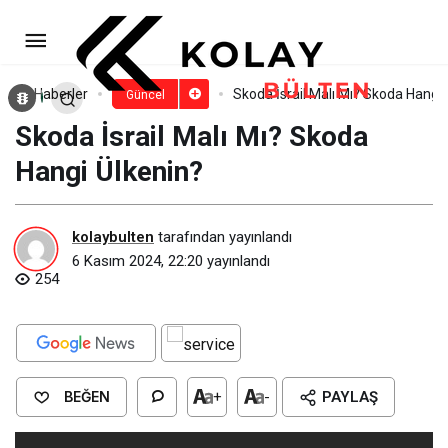
Seat İsrail Malı Mı? Seat Hangi
Ülkenin?
Paylaş
Yorum Yap
Haberler
Skoda İsrail Malı Mı? Skoda Hangi 
Güncel
Skoda İsrail Malı Mı? Skoda
Hangi Ülkenin?
kolaybulten
tarafından yayınlandı
6 Kasım 2024, 22:20
yayınlandı
254
BEĞEN
+
-
PAYLAŞ