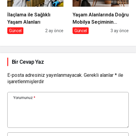
İlaçlama ile Sağlıklı
Yaşam Alanlarında Doğru
Yaşam Alanları
Mobilya Seçiminin
İncelikleri
Güncel
2 ay önce
Güncel
3 ay önce
Bir Cevap Yaz
E-posta adresiniz yayınlanmayacak.
Gerekli alanlar
*
ile
işaretlenmişlerdir
Yorumunuz
*