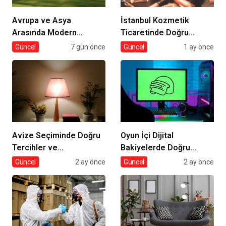
Avrupa ve Asya
İstanbul Kozmetik
Arasında Modern
Ticaretinde Doğru
Lojistik Çözümleri
Tedarik
Güncel
7 gün önce
Güncel
1 ay önce
Avize Seçiminde Doğru
Oyun İçi Dijital
Tercihler ve
Bakiyelerde Doğru
Dekorasyona Etkisi
Tercihler
Güncel
2 ay önce
Güncel
2 ay önce