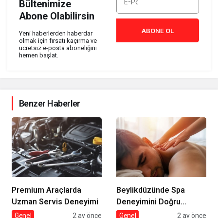
Bültenimize
Abone Olabilirsin
ABONE OL
Yeni haberlerden haberdar
olmak için fırsatı kaçırma ve
ücretsiz e-posta aboneliğini
hemen başlat.
Benzer Haberler
Premium Araçlarda
Beylikdüzünde Spa
Uzman Servis Deneyimi
Deneyimini Doğru
Seçmek
Genel
2 ay önce
Genel
2 ay önce