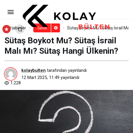
Patos Boykot Mu? Patos İsrail
Malı Mı? Patos Hangi Ülkenin?
Paylaş
Yorum Yap
Haberler
Sütaş Boykot Mu? Sütaş İsrail Malı
Genel
Sütaş Boykot Mu? Sütaş İsrail
Malı Mı? Sütaş Hangi Ülkenin?
kolaybulten
tarafından yayınlandı
12 Mart 2025, 11:49
yayınlandı
1.228