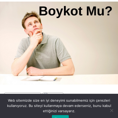
Web sitemizde size en iyi deneyimi sunabilmemiz için çerezleri
kullanıyoruz. Bu siteyi kullanmaya devam ederseniz, bunu kabul
ettiğinizi varsayarız.
BEĞEN
PAYLAŞ
Bu web sitesinde en iyi deneyimi yaşamanızı sağlamak için