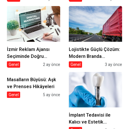
İzmir Reklam Ajansı
Lojistikte Güçlü Çözüm:
Seçiminde Doğru
Modern Branda
Strateji
Sistemleri
Genel
2 ay önce
Genel
3 ay önce
Masalların Büyüsü: Aşk
ve Prenses Hikâyeleri
Genel
5 ay önce
İmplant Tedavisi ile
Kalıcı ve Estetik
Çözümler