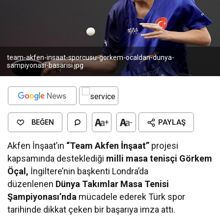
team-akfen-insaat-sporcusu-gorkem-ocaldan-dunya-
sampiyonasi-basarisi.jpg
BEĞEN
+
-
PAYLAŞ
Akfen İnşaat’ın
“Team Akfen İnşaat”
projesi
kapsamında desteklediği
milli masa tenisçi Görkem
Öçal,
İngiltere’nin başkenti Londra’da
düzenlenen
Dünya Takımlar Masa Tenisi
Şampiyonası’nda
mücadele ederek Türk spor
tarihinde dikkat çeken bir başarıya imza attı.