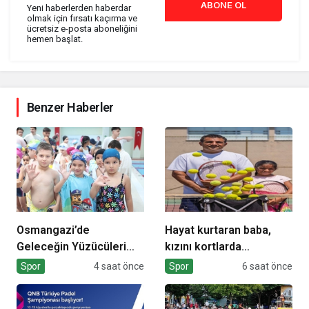
ABONE OL
Yeni haberlerden haberdar
olmak için fırsatı kaçırma ve
ücretsiz e-posta aboneliğini
hemen başlat.
Benzer Haberler
Osmangazi’de
Hayat kurtaran baba,
Geleceğin Yüzücüleri
kızını kortlarda
Sertifikalarını Aldı
şampiyonluğa hazırlıyor
Spor
4 saat önce
Spor
6 saat önce