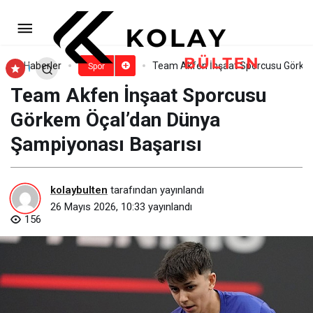
QNB Türkiye Ana
Sponsorluğunda Düzenlenen Tennis
Paylaş
Yorum Yap
Haberler
Team Akfen İnşaat Sporcusu Görkem
Spor
Team Akfen İnşaat Sporcusu
Istanbul Open 2026 İş Dünyasını Kortlarda
Görkem Öçal’dan Dünya
Buluşturdu
Şampiyonası Başarısı
kolaybulten
tarafından yayınlandı
26 Mayıs 2026, 10:33
yayınlandı
156