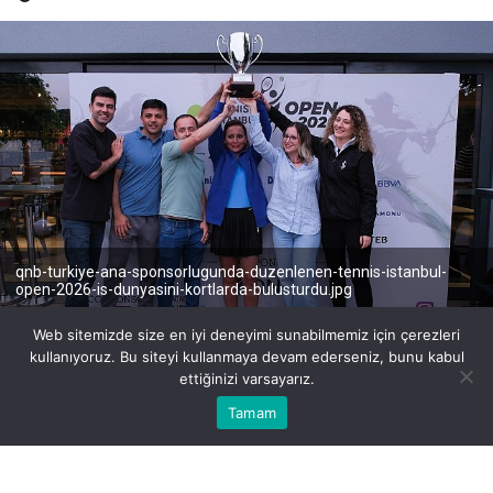
qnb-turkiye-ana-sponsorlugunda-duzenlenen-tennis-istanbul-
open-2026-is-dunyasini-kortlarda-bulusturdu.jpg
Web sitemizde size en iyi deneyimi sunabilmemiz için çerezleri
kullanıyoruz. Bu siteyi kullanmaya devam ederseniz, bunu kabul
ettiğinizi varsayarız.
Bu web sitesinde en iyi deneyimi yaşamanızı sağlamak için
Tamam
Anasayfa
Akış
Eczaneler
Trafik
BEĞEN
PAYLAŞ
Kabul
çerezler kullanılmaktadır.
QNB Türkiye’nin ana sponsorluğunda ve Züber’in co-