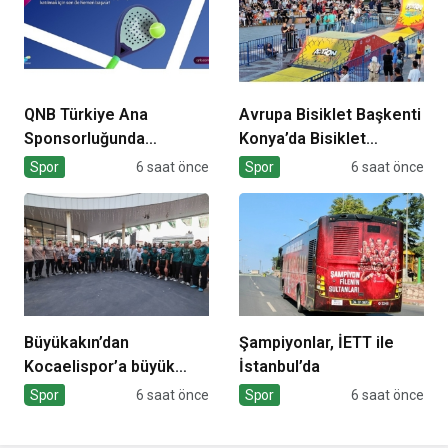
QNB Türkiye Ana
Avrupa Bisiklet Başkenti
Sponsorluğunda
Konya’da Bisiklet
Türkiye’nin İlk Padel
Festivali Heyecanı
Spor
6 saat önce
Spor
6 saat önce
Türkiye Şampiyonası
Başladı
Başlıyor
Büyükakın’dan
Şampiyonlar, İETT ile
Kocaelispor’a büyük
İstanbul’da
moral
Spor
6 saat önce
Spor
6 saat önce