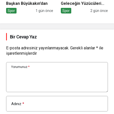
Başkan Büyükakın’dan
Geleceğin Yüzücüleri
Sertifikalarını Aldı
Spor
1 gün önce
Spor
2 gün önce
Bir Cevap Yaz
E-posta adresiniz yayınlanmayacak.
Gerekli alanlar
*
ile
işaretlenmişlerdir
Yorumunuz
*
Adınız
*