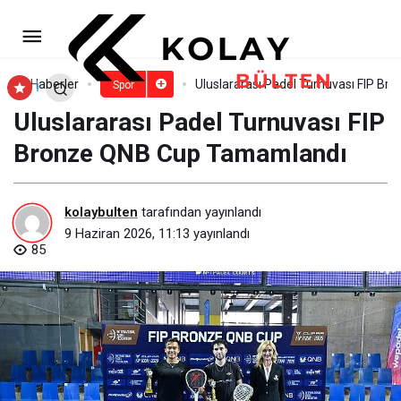
Menderes’te Ayaklar
Şampiyonluk İçin Çalıştı
Paylaş
Yorum Yap
Haberler
Uluslararası Padel Turnuvası FIP B
Spor
Uluslararası Padel Turnuvası FIP
Bronze QNB Cup Tamamlandı
kolaybulten
tarafından yayınlandı
9 Haziran 2026, 11:13
yayınlandı
85