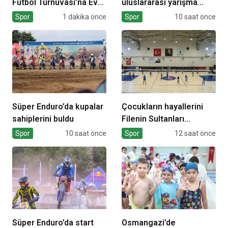
Futbol Turnuvası’na Ev
uluslararası yarışma
Sahipliği Yaptı
müjdesi
Spor
1 dakika önce
Spor
10 saat önce
Süper Enduro’da kupalar
Çocukların hayallerini
sahiplerini buldu
Filenin Sultanları
süslüyor
Spor
10 saat önce
Spor
12 saat önce
Süper Enduro’da start
Osmangazi’de