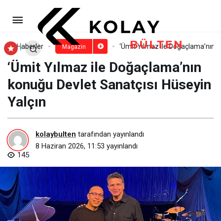
Tuğba Özay’dan geleneksel
buluşma: ‘Tubistler’ doğada bir araya
Paylaş
Yorum Yap
Haberler
‘Ümit Yılmaz ile Doğaçlama’nın k
Magazin
‘Ümit Yılmaz ile Doğaçlama’nın
geldi
konuğu Devlet Sanatçısı Hüseyin
Yalçın
kolaybulten
tarafından yayınlandı
8 Haziran 2026, 11:53
yayınlandı
145