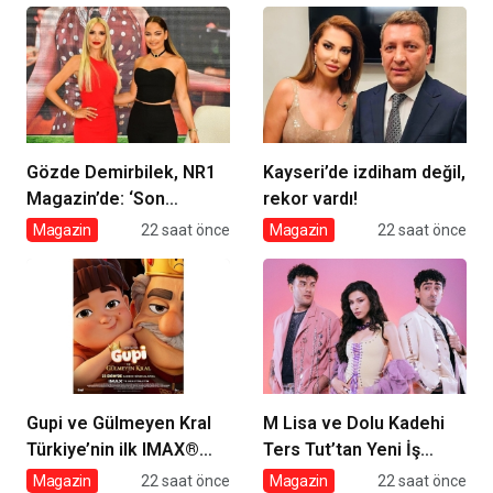
Cansever’e Duygusal
Veda
Gözde Demirbilek, NR1
Kayseri’de izdiham değil,
Magazin’de: ‘Son
rekor vardı!
assolist olarak var
Magazin
22 saat önce
Magazin
22 saat önce
olacağım!’
Gupi ve Gülmeyen Kral
M Lisa ve Dolu Kadehi
Türkiye’nin ilk IMAX®
Ters Tut’tan Yeni İş
animasyon filmi oluyor
Birliği: Vişne
Magazin
22 saat önce
Magazin
22 saat önce