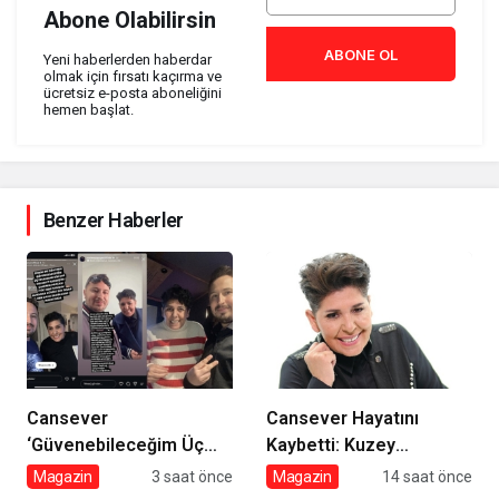
Abone Olabilirsin
ABONE OL
Yeni haberlerden haberdar
olmak için fırsatı kaçırma ve
ücretsiz e-posta aboneliğini
hemen başlat.
Benzer Haberler
Cansever
Cansever Hayatını
‘Güvenebileceğim Üç
Kaybetti: Kuzey
İnsandan Biri’ Demişti:
Makedonya’da Toprağa
Magazin
3 saat önce
Magazin
14 saat önce
Mahmut Görgen’den
Verilecek