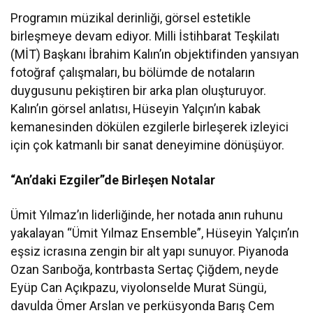
Programın müzikal derinliği, görsel estetikle
birleşmeye devam ediyor. Milli İstihbarat Teşkilatı
(MİT) Başkanı İbrahim Kalın’ın objektifinden yansıyan
fotoğraf çalışmaları, bu bölümde de notaların
duygusunu pekiştiren bir arka plan oluşturuyor.
Kalın’ın görsel anlatısı, Hüseyin Yalçın’ın kabak
kemanesinden dökülen ezgilerle birleşerek izleyici
için çok katmanlı bir sanat deneyimine dönüşüyor.
“An’daki Ezgiler”de Birleşen Notalar
Ümit Yılmaz’ın liderliğinde, her notada anın ruhunu
yakalayan “Ümit Yılmaz Ensemble”, Hüseyin Yalçın’ın
eşsiz icrasına zengin bir alt yapı sunuyor. Piyanoda
Ozan Sarıboğa, kontrbasta Sertaç Çiğdem, neyde
Eyüp Can Açıkpazu, viyolonselde Murat Süngü,
davulda Ömer Arslan ve perküsyonda Barış Cem