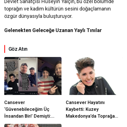
Devlet Sanatçısı Hüseyin Yalçın, bu özel bölümde
toprağın ve kadim kültürün sesini doğaçlamanın
özgür dünyasıyla buluşturuyor.
Gelenekten Geleceğe Uzanan Yaylı Tınılar
Göz Atın
Cansever
Cansever Hayatını
‘Güvenebileceğim Üç
Kaybetti: Kuzey
İnsandan Biri’ Demişti:
Makedonya’da Toprağa
Mahmut Görgen’den
Verilecek