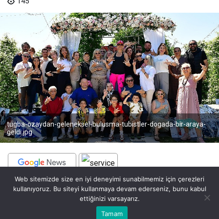
145
tugba-ozaydan-geleneksel-bulusma-tubistler-dogada-bir-araya-
geldi.jpg
Web sitemizde size en iyi deneyimi sunabilmemiz için çerezleri
BEĞEN
PAYLAŞ
kullanıyoruz. Bu siteyi kullanmaya devam ederseniz, bunu kabul
ettiğinizi varsayarız.
Tuğba Özay, her yıl geleneksel olarak düzenlediği
Bu web sitesinde en iyi deneyimi yaşamanızı sağlamak için
Tamam
Anasayfa
Akış
Eczaneler
Trafik
Kabul