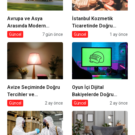
Avrupa ve Asya
İstanbul Kozmetik
Arasında Modern
Ticaretinde Doğru
Lojistik Çözümleri
Tedarik
Güncel
7 gün önce
Güncel
1 ay önce
Avize Seçiminde Doğru
Oyun İçi Dijital
Tercihler ve
Bakiyelerde Doğru
Dekorasyona Etkisi
Tercihler
Güncel
2 ay önce
Güncel
2 ay önce