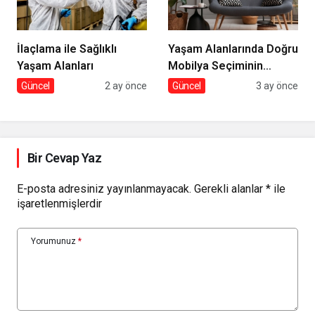
İlaçlama ile Sağlıklı
Yaşam Alanlarında Doğru
Yaşam Alanları
Mobilya Seçiminin
İncelikleri
Güncel
2 ay önce
Güncel
3 ay önce
Bir Cevap Yaz
E-posta adresiniz yayınlanmayacak.
Gerekli alanlar
*
ile
işaretlenmişlerdir
Yorumunuz
*