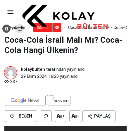
Lipton İsrail Malı Mı? Lipton
Hangi Ülkenin?
Paylaş
Yorum Yap
Haberler
Coca-Cola İsrail Malı Mı? Coca-Col
Güncel
Coca-Cola İsrail Malı Mı? Coca-
Cola Hangi Ülkenin?
kolaybulten
tarafından yayınlandı
29 Ekim 2024, 16:20
yayınlandı
337
BEĞEN
+
-
PAYLAŞ