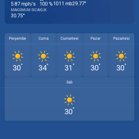
1011 mb
29.77°
5.87 mph/s
100 %
MAKSIMUM SICAKLIK
30.75°
Perşembe
Cuma
Cumartesi
Pazar
Pazartesi
°
°
°
°
°
30
34
31
30
30
Salı
°
30