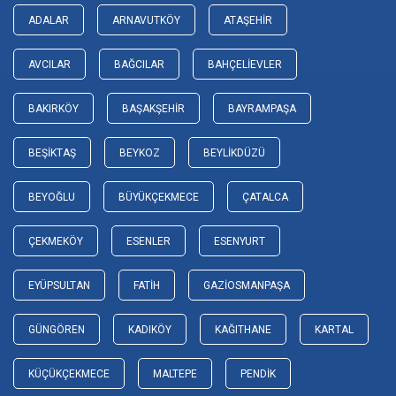
ADALAR
ARNAVUTKÖY
ATAŞEHIR
AVCILAR
BAĞCILAR
BAHÇELIEVLER
BAKIRKÖY
BAŞAKŞEHIR
BAYRAMPAŞA
BEŞIKTAŞ
BEYKOZ
BEYLIKDÜZÜ
BEYOĞLU
BÜYÜKÇEKMECE
ÇATALCA
ÇEKMEKÖY
ESENLER
ESENYURT
EYÜPSULTAN
FATIH
GAZIOSMANPAŞA
GÜNGÖREN
KADIKÖY
KAĞITHANE
KARTAL
KÜÇÜKÇEKMECE
MALTEPE
PENDIK