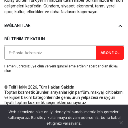
Kolay Bülten Türkiye’nin nabzını tutan haber portalımızda en son
gelişmeleri keşfedin. Gündem, siyaset, ekonomi, tarım, yerel
spor, kültür, etkinlikler ve daha fazlasını kaçırmayın.
BAĞLANTILAR
BÜLTENIMIZE KATILIN
ABONE OL
Hemen ücretsiz üye olun ve yeni güncellemelerden haberdar olan ilk kişi
olun.
© Telif Hakkı 2026, Tüm Hakları Saklıdır
Toptan kozmetik ürünleri
arayanlar için parfüm, makyaj, cilt bakımı
ve kişisel bakım kategorilerinde geniş ürün yelpazesi ve uygun
fiyatlı toptan kozmetik seçenekleri sunuyoruz.
Künye
Gizlilik Politikası
Kullanım Koşulları
İletişim
Web sitemizde size en iyi deneyimi sunabilmemiz için çerezleri
kullanıyoruz. Bu siteyi kullanmaya devam ederseniz, bunu kabul
ettiğinizi varsayarız.