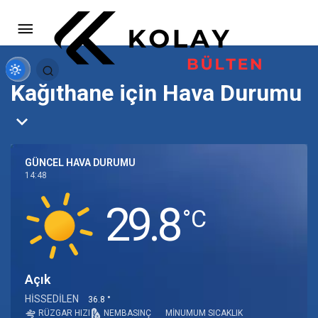
Kağıthane için Hava Durumu
GÜNCEL HAVA DURUMU
14:48
29.8
‎°C
Açık
HISSEDILEN
36.8 °
RÜZGAR HIZI
NEM
BASINÇ
MINUMUM SICAKLIK