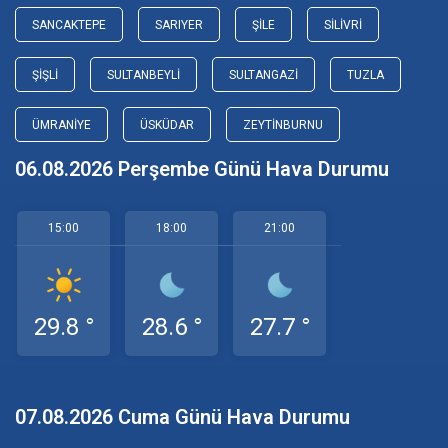
SANCAKTEPE
SARIYER
ŞILE
SILIVRI
ŞIŞLI
SULTANBEYLI
SULTANGAZI
TUZLA
ÜMRANIYE
ÜSKÜDAR
ZEYTINBURNU
06.08.2026 Perşembe Günü Hava Durumu
15:00
18:00
21:00
29.8 °
28.6 °
27.7 °
07.08.2026 Cuma Günü Hava Durumu