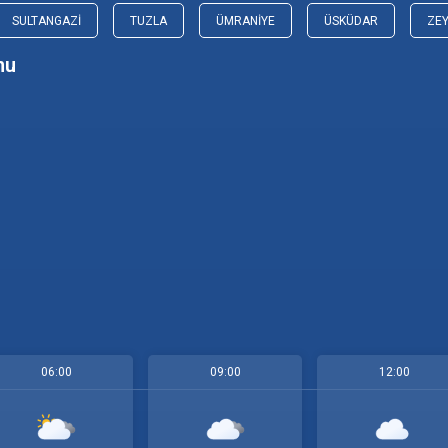
SULTANGAZI
TUZLA
ÜMRANIYE
ÜSKÜDAR
ZE
mu
06:00
09:00
12:00