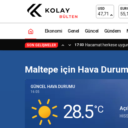
USD
EUR
47,71
55,
Ekonomi
Genel
Güncel
Gündem
17:03
Hacamat herkese uygun b
SON GELIŞMELER
Maltepe için Hava Duru
GÜNCEL HAVA DURUMU
16:05
28.5
‎°C
Açı
HIS