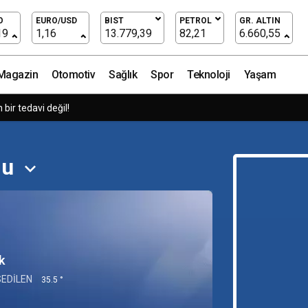
O
EURO/USD
BIST
PETROL
GR. ALTIN
19
1,16
13.779,39
82,21
6.660,55
Magazin
Otomotiv
Sağlık
Spor
Teknoloji
Yaşam
ir tedavi değil!
mu
k
SEDILEN
35.5 °