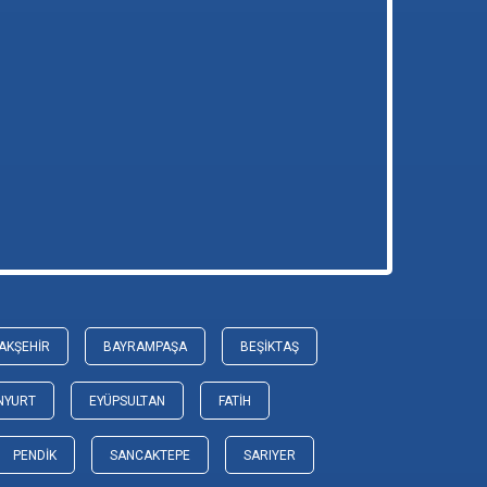
AKŞEHIR
BAYRAMPAŞA
BEŞIKTAŞ
NYURT
EYÜPSULTAN
FATIH
PENDIK
SANCAKTEPE
SARIYER