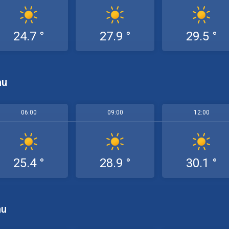
24.7 °
27.9 °
29.5 °
mu
06:00
09:00
12:00
25.4 °
28.9 °
30.1 °
mu