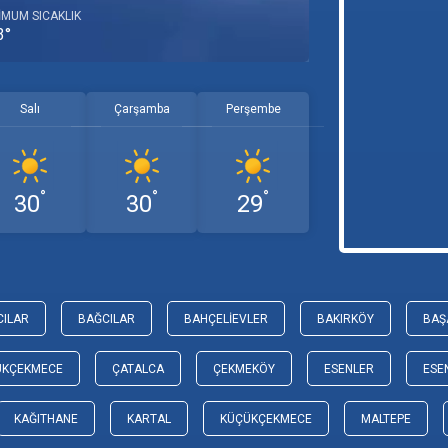
MUM SICAKLIK
3°
Salı
Çarşamba
Perşembe
°
°
°
30
30
29
CILAR
BAĞCILAR
BAHÇELIEVLER
BAKIRKÖY
BAŞ
ÜKÇEKMECE
ÇATALCA
ÇEKMEKÖY
ESENLER
ESE
KAĞITHANE
KARTAL
KÜÇÜKÇEKMECE
MALTEPE