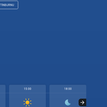
YTINBURNU
15:00
18:00
2