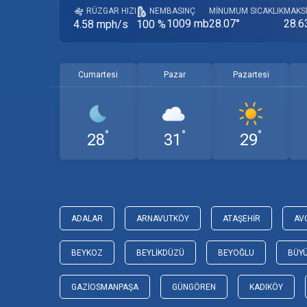
RÜZGAR HIZI
NEM
BASINÇ
MINUMUM SICAKLIK
MAKSI
1009 mb
28.07°
28.6
4.58 mph/s
100 %
Cumartesi
Pazar
Pazartesi
°
°
°
28
31
29
ADALAR
ARNAVUTKÖY
ATAŞEHIR
AV
BEYKOZ
BEYLIKDÜZÜ
BEYOĞLU
BÜY
GAZIOSMANPAŞA
GÜNGÖREN
KADIKÖY