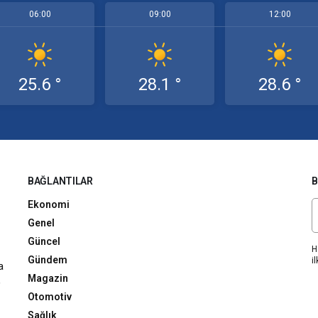
06:00
09:00
12:00
25.6 °
28.1 °
28.6 °
BAĞLANTILAR
B
Ekonomi
Genel
Güncel
H
Gündem
il
a
Magazin
,
Otomotiv
Sağlık