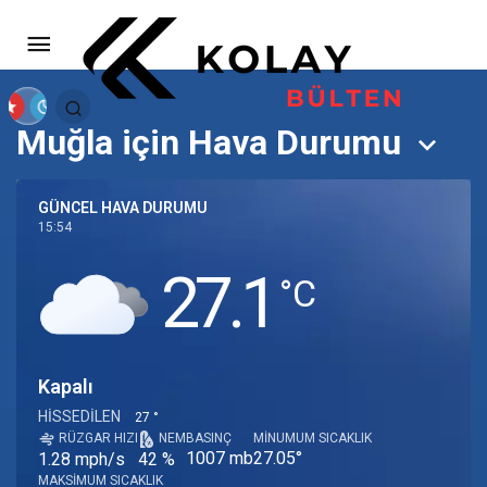
Muğla için Hava Durumu
GÜNCEL HAVA DURUMU
15:54
27.1
‎°C
Kapalı
HISSEDILEN
27 °
RÜZGAR HIZI
NEM
BASINÇ
MINUMUM SICAKLIK
1007 mb
27.05°
1.28 mph/s
42 %
MAKSIMUM SICAKLIK