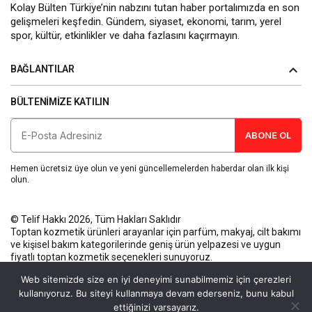
Kolay Bülten Türkiye’nin nabzını tutan haber portalımızda en son
gelişmeleri keşfedin. Gündem, siyaset, ekonomi, tarım, yerel
spor, kültür, etkinlikler ve daha fazlasını kaçırmayın.
BAĞLANTILAR
BÜLTENIMIZE KATILIN
ABONE OL
Hemen ücretsiz üye olun ve yeni güncellemelerden haberdar olan ilk kişi
olun.
© Telif Hakkı 2026, Tüm Hakları Saklıdır
Toptan kozmetik ürünleri
arayanlar için parfüm, makyaj, cilt bakımı
ve kişisel bakım kategorilerinde geniş ürün yelpazesi ve uygun
fiyatlı toptan kozmetik seçenekleri sunuyoruz.
Künye
Gizlilik Politikası
Kullanım Koşulları
İletişim
Web sitemizde size en iyi deneyimi sunabilmemiz için çerezleri
kullanıyoruz. Bu siteyi kullanmaya devam ederseniz, bunu kabul
ettiğinizi varsayarız.