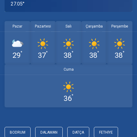
27.05°
Pazar
Pazartesi
Salı
Çarşamba
Perşembe
°
°
°
°
°
29
37
38
38
38
Cuma
°
36
BODRUM
DALAMAN
DATÇA
FETHIYE