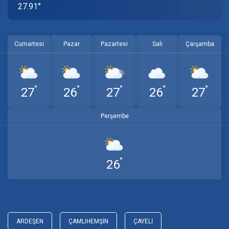
27.91°
Cumartesi
Pazar
Pazartesi
Salı
Çarşamba
°
°
°
°
°
27
26
27
26
27
Perşembe
°
26
ARDEŞEN
ÇAMLIHEMŞIN
ÇAYELI