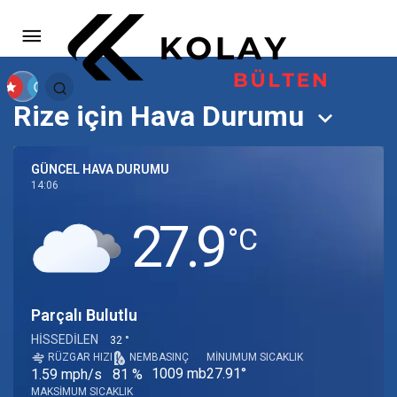
Rize için Hava Durumu
GÜNCEL HAVA DURUMU
14:06
27.9
‎°C
Parçalı Bulutlu
HISSEDILEN
32 °
RÜZGAR HIZI
NEM
BASINÇ
MINUMUM SICAKLIK
1009 mb
27.91°
1.59 mph/s
81 %
MAKSIMUM SICAKLIK