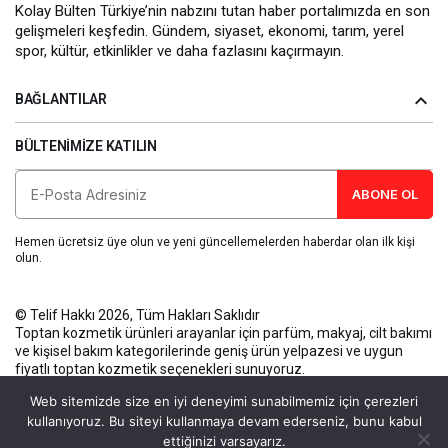
Kolay Bülten Türkiye’nin nabzını tutan haber portalımızda en son
gelişmeleri keşfedin. Gündem, siyaset, ekonomi, tarım, yerel
spor, kültür, etkinlikler ve daha fazlasını kaçırmayın.
BAĞLANTILAR
BÜLTENIMIZE KATILIN
ABONE OL
Hemen ücretsiz üye olun ve yeni güncellemelerden haberdar olan ilk kişi
olun.
© Telif Hakkı 2026, Tüm Hakları Saklıdır
Toptan kozmetik ürünleri
arayanlar için parfüm, makyaj, cilt bakımı
ve kişisel bakım kategorilerinde geniş ürün yelpazesi ve uygun
fiyatlı toptan kozmetik seçenekleri sunuyoruz.
Künye
Gizlilik Politikası
Kullanım Koşulları
İletişim
Web sitemizde size en iyi deneyimi sunabilmemiz için çerezleri
kullanıyoruz. Bu siteyi kullanmaya devam ederseniz, bunu kabul
ettiğinizi varsayarız.