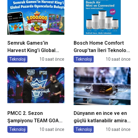
Semruk Games’in
Bosch Home Comfort
Harvest King’i Global
Group’tan İleri Teknoloji
Pazarda Oyuncularla
Hava Temizleme
Teknoloji
10 saat önce
Teknoloji
10 saat önce
Buluştu!
Cihazları
PMCC 2. Sezon
Dünyanın en ince ve en
Şampiyonu TEAM GOAT
güçlü katlanabilir amiral
Oldu
gemisi HONOR Magic V6
Teknoloji
10 saat önce
Teknoloji
10 saat önce
Türkiye’de