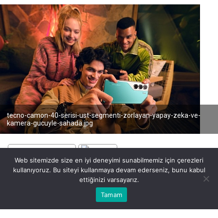
tecno-camon-40-serisi-ust-segmenti-zorlayan-yapay-zeka-ve-
kamera-gucuyle-sahada.jpg
Web sitemizde size en iyi deneyimi sunabilmemiz için çerezleri
kullanıyoruz. Bu siteyi kullanmaya devam ederseniz, bunu kabul
BEĞEN
PAYLAŞ
ettiğinizi varsayarız.
Bu web sitesinde en iyi deneyimi yaşamanızı sağlamak için
Tamam
Anasayfa
Akış
Eczaneler
Trafik
Kabul
çerezler kullanılmaktadır.
Mobil teknolojide dengeleri değiştiren TECNO
CAMON 40 Serisi, sadece kendi segmentinde değil,