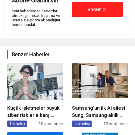
Abone Olabilirsin
ABONE OL
Yeni haberlerden haberdar
olmak için fırsatı kaçırma ve
ücretsiz e-posta aboneliğini
hemen başlat.
Benzer Haberler
Küçük işletmeler büyük
Samsung’un ilk AI ailesi
siber risklerle karşı
Sung, Samsung akıllı
karşıya
yaşam deneyimini
Teknoloji
10 saat önce
Teknoloji
10 saat önce
ekranlara taşıyor