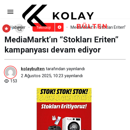
TECNO CAMON 40 Serisi: Üst
Segmenti Zorlayan Yapay Zekâ ve Kamera
Paylaş
Yorum Yap
Haberler
MediaMarkt’ın “Stokları Eriten”
Teknoloji
MediaMarkt’ın “Stokları Eriten”
Gücüyle Sahada
kampanyası devam ediyor
kolaybulten
tarafından yayınlandı
2 Ağustos 2025, 10:23
yayınlandı
153