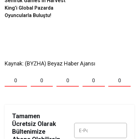
Semruk Games’in Harvest
King’i Global Pazarda
Oyuncularla Buluştu!
Kaynak: (BYZHA) Beyaz Haber Ajansı
0
0
0
0
0
Tamamen
Ücretsiz Olarak
Bültenimize