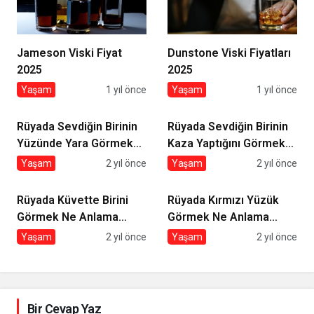
Jameson Viski Fiyat
Dunstone Viski Fiyatları
2025
2025
Yaşam
1 yıl önce
Yaşam
1 yıl önce
Rüyada Sevdiğin Birinin
Rüyada Sevdiğin Birinin
Yüzünde Yara Görmek
Kaza Yaptığını Görmek
Ne Anlama Gelir?
Ne Anlama Gelir?
Yaşam
2 yıl önce
Yaşam
2 yıl önce
Rüyada Küvette Birini
Rüyada Kırmızı Yüzük
Görmek Ne Anlama
Görmek Ne Anlama
Gelir?
Gelir?
Yaşam
2 yıl önce
Yaşam
2 yıl önce
Bir Cevap Yaz