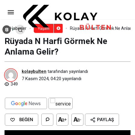
Rüyada Evdeki Eşyaların
Kırıldığını Görmek
Paylaş
Yorum Yap
Haberler
Rüyada N Harfi Görmek Ne Anlama
Yaşam
Rüyada N Harfi Görmek Ne
Anlama Gelir?
kolaybulten
tarafından yayınlandı
7 Kasım 2024, 04:20
yayınlandı
349
BEĞEN
+
-
PAYLAŞ