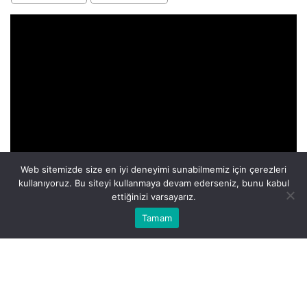
Web sitemizde size en iyi deneyimi sunabilmemiz için çerezleri
kullanıyoruz. Bu siteyi kullanmaya devam ederseniz, bunu kabul
ettiğinizi varsayarız.
Bu web sitesinde en iyi deneyimi yaşamanızı sağlamak için
Tamam
Anasayfa
Akış
Eczaneler
Trafik
Kabul
çerezler kullanılmaktadır.
Eşyaların kırılması, birçok kişi için içsel bir çatışmanın
simgesi olabilir. Rüyanızda mutlaka kırılan bir şey var
mıydı? Bu, belki de hayatınızdaki bir sorunun
çözülmesi gerektiğini veya bir şeylerin yolunda