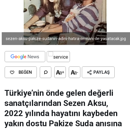
sezen-aksu-pakize-sudanin-adini-hatira-ormani-ile-yasatacak.jpg
BEĞEN
+
-
PAYLAŞ
Türkiye’nin önde gelen değerli
sanatçılarından Sezen Aksu,
2022 yılında hayatını kaybeden
yakın dostu Pakize Suda anısına