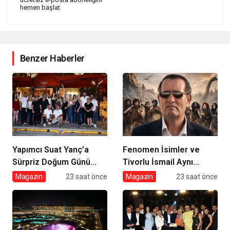
hemen başlat.
Benzer Haberler
Yapımcı Suat Yanç’a
Fenomen İsimler ve
Sürpriz Doğum Günü
Tivorlu İsmail Aynı
Kutlaması!
Filmde Buluştu! !Kozalak
Magazin
23 saat önce
Magazin
23 saat önce
Devri! 7 Ağustos’ta
Vizyonda