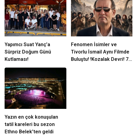
Yapımcı Suat Yanç’a
Fenomen İsimler ve
Sürpriz Doğum Günü
Tivorlu İsmail Aynı Filmde
Kutlaması!
Buluştu! !Kozalak Devri! 7
Ağustos’ta Vizyonda
Yazın en çok konuşulan
tatil kareleri bu sezon
Ethno Belek’ten geldi