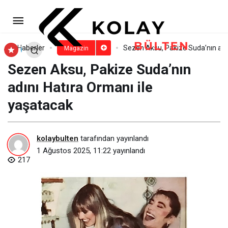
Miley Cyrus’tan Eşsiz Bir Pop
Opera!
Paylaş
Yorum Yap
Haberler
Sezen Aksu, Pakize Suda’nın adın
Magazin
Sezen Aksu, Pakize Suda’nın
adını Hatıra Ormanı ile
yaşatacak
kolaybulten
tarafından yayınlandı
1 Ağustos 2025, 11:22
yayınlandı
217