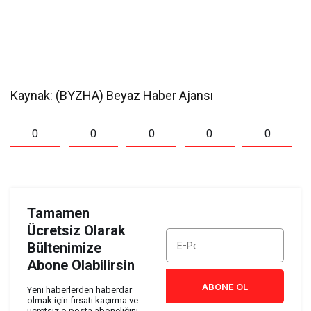
Kaynak: (BYZHA) Beyaz Haber Ajansı
0
0
0
0
0
Tamamen
Ücretsiz Olarak
Bültenimize
Abone Olabilirsin
ABONE OL
Yeni haberlerden haberdar
olmak için fırsatı kaçırma ve
ücretsiz e-posta aboneliğini