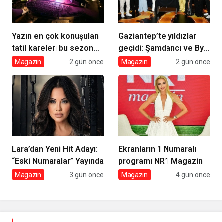
Yazın en çok konuşulan
Gaziantep’te yıldızlar
tatil kareleri bu sezon
geçidi: Şamdancı ve By
Ethno Belek’ten geldi
Mustafa açılışı ile Green
Magazin
2 gün önce
Magazin
2 gün önce
Park’ta görkemli gala
Lara’dan Yeni Hit Adayı:
Ekranların 1 Numaralı
“Eski Numaralar” Yayında
programı NR1 Magazin
Magazin
3 gün önce
Magazin
4 gün önce