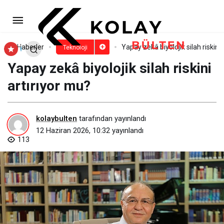
Oyun Dünyasının Yeni Devleri
Sahneye Çıktı: Son Bir Haftaya Damga
Paylaş
Yorum Yap
Haberler
Yapay zekâ biyolojik silah riskini 
Teknoloji
Yapay zekâ biyolojik silah riskini
Vuran 16 Yapım
artırıyor mu?
kolaybulten
tarafından yayınlandı
12 Haziran 2026, 10:32
yayınlandı
113