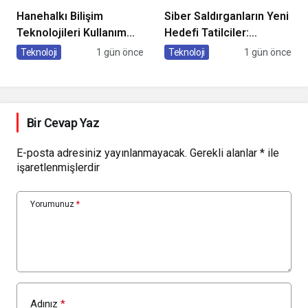
Hanehalkı Bilişim
Siber Saldırganların Yeni
Teknolojileri Kullanım
Hedefi Tatilciler:
Araştırması, 2026
Kaspersky’den Güvenli
Teknoloji
1 gün önce
Teknoloji
1 gün önce
Seyahat Rehberi
Bir Cevap Yaz
E-posta adresiniz yayınlanmayacak.
Gerekli alanlar
*
ile
işaretlenmişlerdir
Yorumunuz
*
Adınız
*