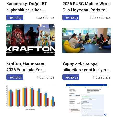
Kaspersky: Doğru BT
2026 PUBG Mobile World
alışkanlıkları siber
Cup Heyecanı Paris’te
dayanıklılığı
Başlıyor
Teknoloji
2 saat önce
Teknoloji
20 saat önce
güçlendiriyor
Krafton, Gamescom
Yapay zekâ sosyal
2026 Fuarı’nda Yer
bilimcilere yeni kariyer
Alacak Oyunlarına Dair
kapıları açıyor!
Teknoloji
1 gün önce
Teknoloji
1 gün önce
Yeni Ayrıntıları Paylaştı