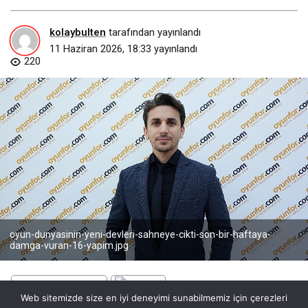
kolaybulten
tarafından yayınlandı
11 Haziran 2026, 18:33
yayınlandı
220
oyun-dunyasinin-yeni-devleri-sahneye-cikti-son-bir-haftaya-
damga-vuran-16-yapim.jpg
Web sitemizde size en iyi deneyimi sunabilmemiz için çerezleri