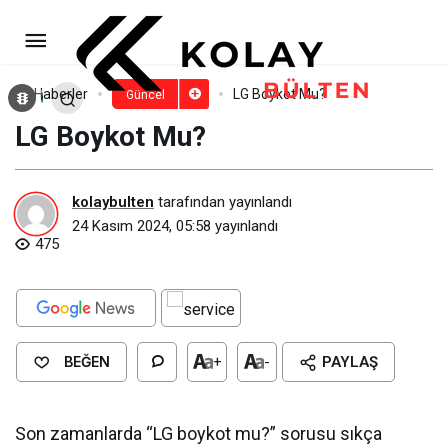
Calvin Klein Boykot Mu?
Paylaş
Yorum Yap
Haberler
LG Boykot Mu?
Güncel
LG Boykot Mu?
kolaybulten
tarafından yayınlandı
24 Kasım 2024, 05:58
yayınlandı
475
BEĞEN
+
-
PAYLAŞ
Son zamanlarda “LG boykot mu?” sorusu sıkça