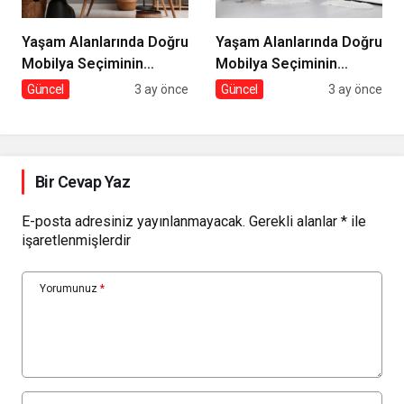
Yaşam Alanlarında Doğru
Yaşam Alanlarında Doğru
Mobilya Seçiminin
Mobilya Seçiminin
İncelikleri
Önemi
Güncel
3 ay önce
Güncel
3 ay önce
Bir Cevap Yaz
E-posta adresiniz yayınlanmayacak.
Gerekli alanlar
*
ile
işaretlenmişlerdir
Yorumunuz
*