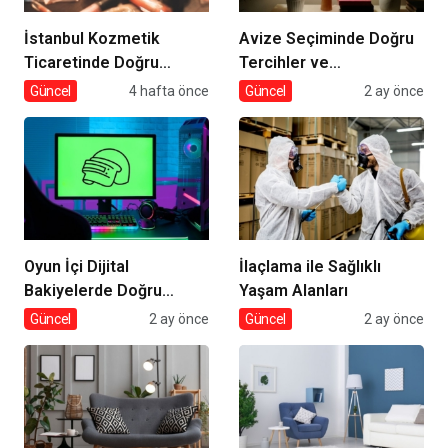
İstanbul Kozmetik
Avize Seçiminde Doğru
Ticaretinde Doğru
Tercihler ve
Tedarik
Dekorasyona Etkisi
Güncel
4 hafta önce
Güncel
2 ay önce
Oyun İçi Dijital
İlaçlama ile Sağlıklı
Bakiyelerde Doğru
Yaşam Alanları
Tercihler
Güncel
2 ay önce
Güncel
2 ay önce