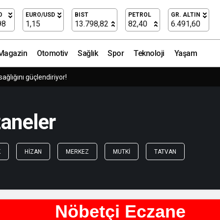
O
EURO/USD
BIST
PETROL
GR. ALTIN
98
1,15
13.798,82
82,40
6.491,60
Magazin
Otomotiv
Sağlık
Spor
Teknoloji
Yaşam
sağlığını güçlendiriyor!
zaneler
K
HIZAN
MERKEZ
MUTKI
TATVAN
Nöbetçi Eczane