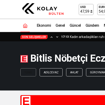
USD
EUR
47,59
54,
Ekonomi
Genel
Güncel
Gündem
17:13
Kadın arkadaşlıkları ruh 
SON GELIŞMELER
Bitlis Nöbetçi Ec
TÜMÜ
ADILCEVAZ
AHLAT
GÜROYMA
E