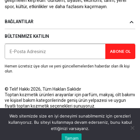
gelişmeleri keşfedin. Gündem, siyaset, ekonomi, tarım, yerel
spor, kültür, etkinlikler ve daha fazlasını kaçırmayın.
BAĞLANTILAR
BÜLTENIMIZE KATILIN
ABONE OL
Hemen ücretsiz üye olun ve yeni güncellemelerden haberdar olan ilk kişi
olun.
© Telif Hakkı 2026, Tüm Hakları Saklıdır
Toptan kozmetik ürünleri
arayanlar için parfüm, makyaj, cilt bakımı
ve kişisel bakım kategorilerinde geniş ürün yelpazesi ve uygun
fiyatlı toptan kozmetik seçenekleri sunuyoruz.
Künye
Gizlilik Politikası
Kullanım Koşulları
İletişim
Web sitemizde size en iyi deneyimi sunabilmemiz için çerezleri
kullanıyoruz. Bu siteyi kullanmaya devam ederseniz, bunu kabul
ettiğinizi varsayarız.
Bu web sitesinde en iyi deneyimi yaşamanızı sağlamak için
Tamam
Anasayfa
Akış
Eczaneler
Trafik
Kabul