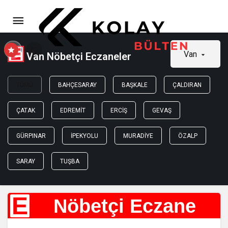
Van
Van Nöbetçi Eczaneler
TÜMÜ
BAHÇESARAY
BAŞKALE
ÇALDIRAN
ÇATAK
EDREMIT
ERCIŞ
GEVAŞ
GÜRPINAR
İPEKYOLU
MURADIYE
ÖZALP
SARAY
TUŞBA
E
Nöbetçi Eczane