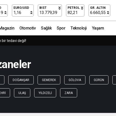
O
EURO/USD
BIST
PETROL
GR. ALTIN
19
1,16
13.779,39
82,21
6.660,55
Magazin
Otomotiv
Sağlık
Spor
Teknoloji
Yaşam
ir tedavi değil!
zaneler
DOĞANŞAR
GEMEREK
GÖLOVA
GÜRÜN
EHRI
ULAŞ
YILDIZELI
ZARA