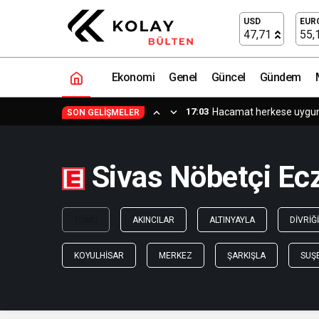
USD
EUR
47,71
55,
Ekonomi
Genel
Güncel
Gündem
17:03
Hacamat herkese uygun b
SON GELIŞMELER
Sivas Nöbetçi Ec
TÜMÜ
AKINCILAR
ALTINYAYLA
DIVRIĞI
KOYULHISAR
MERKEZ
ŞARKIŞLA
SUŞ