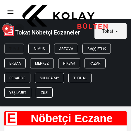
Tokat
Tokat Nöbetçi Eczaneler
TÜMÜ
ALMUS
ARTOVA
BAŞÇIFTLIK
ERBAA
MERKEZ
NIKSAR
PAZAR
REŞADIYE
SULUSARAY
TURHAL
YEŞILYURT
ZILE
E
Nöbetçi Eczane