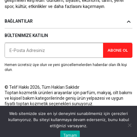
gelişmeleri keşfedin. Gündem, siyaset, ekonomi, tarım, yerel
spor, kültür, etkinlikler ve daha fazlasını kaçırmayın.
BAĞLANTILAR
BÜLTENIMIZE KATILIN
ABONE OL
Hemen ücretsiz üye olun ve yeni güncellemelerden haberdar olan ilk kişi
olun.
© Telif Hakkı 2026, Tüm Hakları Saklıdır
Toptan kozmetik ürünleri
arayanlar için parfüm, makyaj, cilt bakımı
ve kişisel bakım kategorilerinde geniş ürün yelpazesi ve uygun
fiyatlı toptan kozmetik seçenekleri sunuyoruz.
Künye
Gizlilik Politikası
Kullanım Koşulları
İletişim
Web sitemizde size en iyi deneyimi sunabilmemiz için çerezleri
kullanıyoruz. Bu siteyi kullanmaya devam ederseniz, bunu kabul
ettiğinizi varsayarız.
Bu web sitesinde en iyi deneyimi yaşamanızı sağlamak için
Tamam
Anasayfa
Akış
Eczaneler
Trafik
Kabul