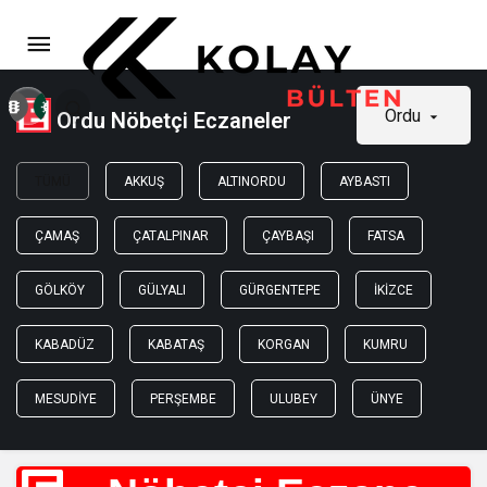
Ordu
Ordu Nöbetçi Eczaneler
TÜMÜ
AKKUŞ
ALTINORDU
AYBASTI
ÇAMAŞ
ÇATALPINAR
ÇAYBAŞI
FATSA
GÖLKÖY
GÜLYALI
GÜRGENTEPE
İKIZCE
KABADÜZ
KABATAŞ
KORGAN
KUMRU
MESUDIYE
PERŞEMBE
ULUBEY
ÜNYE