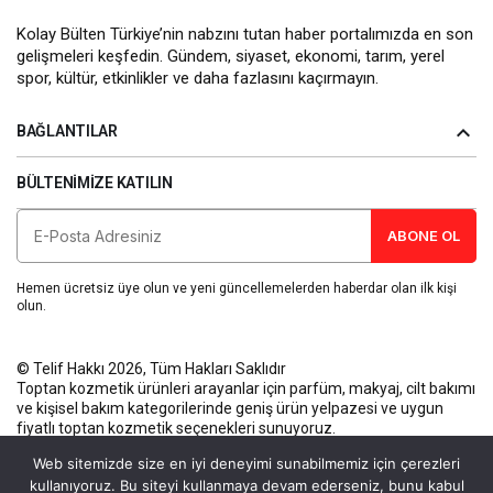
Kolay Bülten Türkiye’nin nabzını tutan haber portalımızda en son
gelişmeleri keşfedin. Gündem, siyaset, ekonomi, tarım, yerel
spor, kültür, etkinlikler ve daha fazlasını kaçırmayın.
BAĞLANTILAR
BÜLTENIMIZE KATILIN
ABONE OL
Hemen ücretsiz üye olun ve yeni güncellemelerden haberdar olan ilk kişi
olun.
© Telif Hakkı 2026, Tüm Hakları Saklıdır
Toptan kozmetik ürünleri
arayanlar için parfüm, makyaj, cilt bakımı
ve kişisel bakım kategorilerinde geniş ürün yelpazesi ve uygun
fiyatlı toptan kozmetik seçenekleri sunuyoruz.
Künye
Gizlilik Politikası
Kullanım Koşulları
İletişim
Web sitemizde size en iyi deneyimi sunabilmemiz için çerezleri
kullanıyoruz. Bu siteyi kullanmaya devam ederseniz, bunu kabul