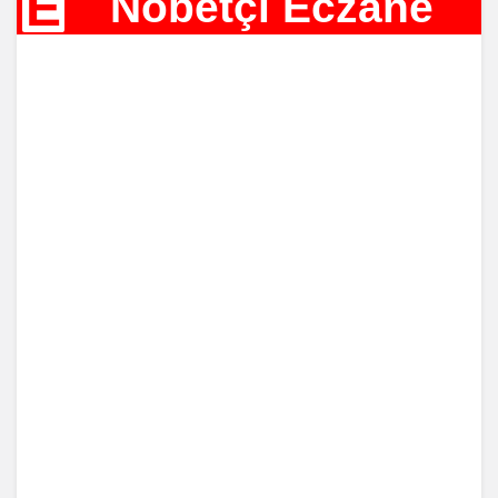
E
Nöbetçi Eczane